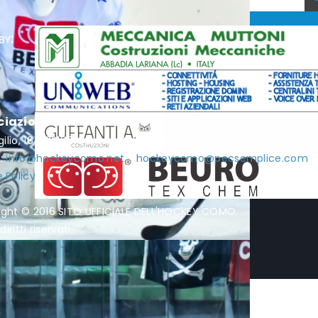
by:
ciazione Hockey Como
rgilio, 16 - 22100 Como - P.I. / C.F. 01951990132
l:
info@hockeycomo.net
-
hockeycomo@pecsemplice.com
 Policy
ight © 2016 SITO UFFICIALE DELL'HOCKEY COMO.
diritti riservati.