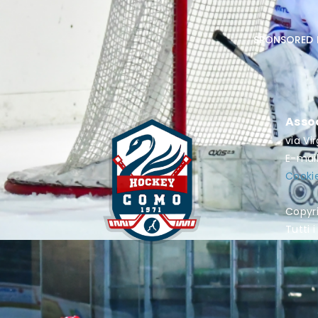
sponsored 
Asso
via Vi
E-mai
Cookie
Copyr
Tutti i 