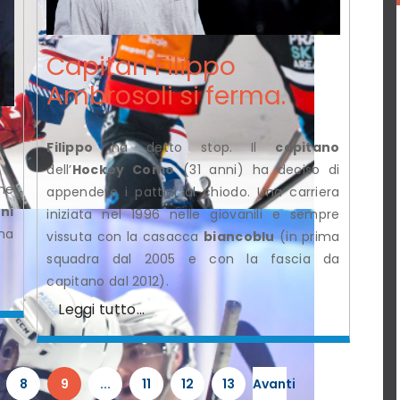
Capitan Filippo
Ambrosoli si ferma.
Filippo
ha detto stop. Il
capitano
dell’
Hockey Como
(31 anni) ha deciso di
he
appendere i pattini al chiodo. Una carriera
ni
iniziata nel 1996 nelle giovanili e sempre
na
vissuta con la casacca
biancoblu
(in prima
squadra dal 2005 e con la fascia da
capitano dal 2012).
Leggi tutto...
8
9
...
11
12
13
Avanti