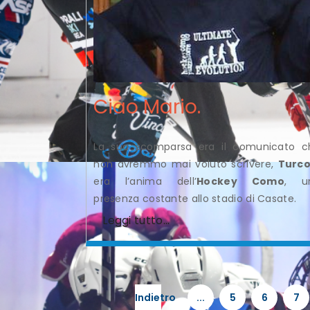
Ciao Mario.
La sua scomparsa era il comunicato c
non avremmo mai voluto scrivere,
Turco
era l’anima dell’
Hockey Como
, u
presenza costante allo stadio di Casate.
Leggi tutto...
Indietro
...
5
6
7