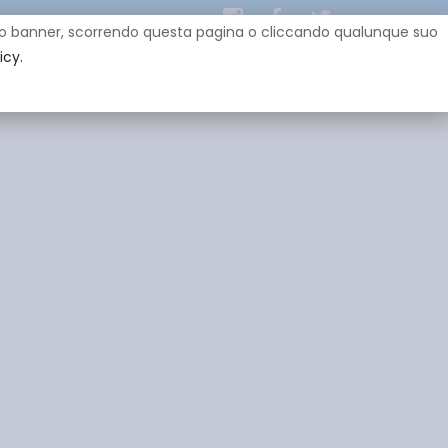
uesto banner, scorrendo questa pagina o cliccando qualunque suo
icy.
EY
SPONSOR
GADGET
CONTATTI