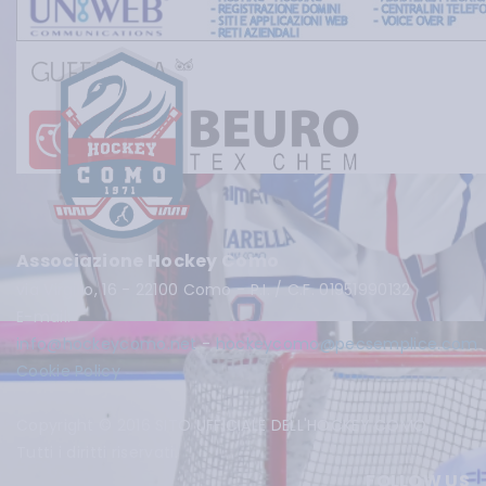
Associazione Hockey Como
via Virgilio, 16 - 22100 Como - P.I. / C.F. 01951990132
E-mail:
info@hockeycomo.net
-
hockeycomo@pecsemplice.com
Cookie Policy
Copyright © 2016 SITO UFFICIALE DELL'HOCKEY COMO.
Tutti i diritti riservati.
FOLLOW US