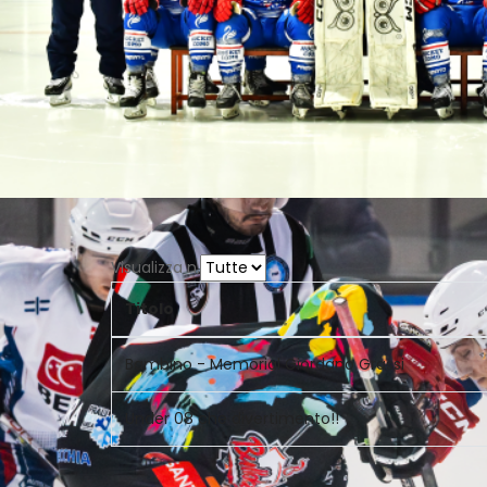
Visualizza n.
Titolo
Bambino - Memorial Giordano Grassi
Under 08 che divertimento!!