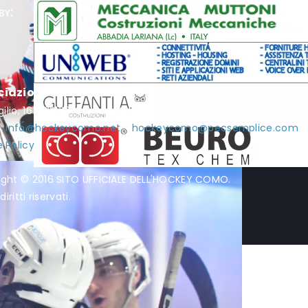
by:
ciazione Hockey Como
rgilio, 16 - 22100 Como - P.I. / C.F. 01951990132
l:
info@hockeycomo.net
-
hockeycomo@pecsemplice.com
 Policy
ight © 2016 SITO UFFICIALE DELL'HOCKEY COMO.
diritti riservati.