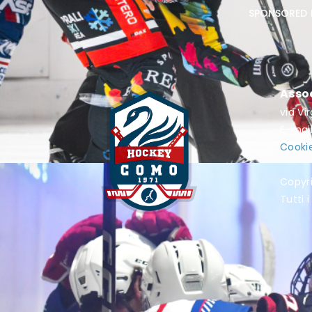
sponsored 
Asso
via Vi
E-mai
Cookie
Copyr
Tutti i 