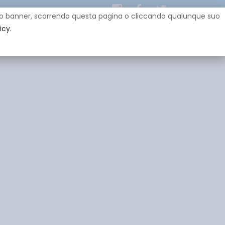
uesto banner, scorrendo questa pagina o cliccando qualunque suo
icy.
EY
SPONSOR
GADGET
CONTATTI