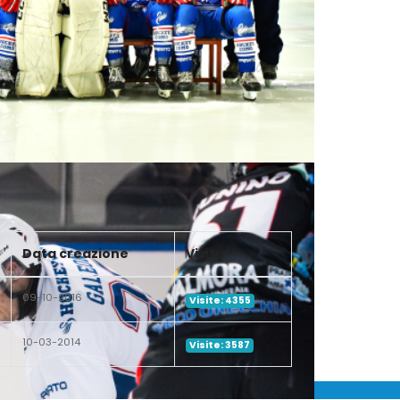
Data creazione
Visite
09-10-2016
Visite: 4355
10-03-2014
Visite: 3587