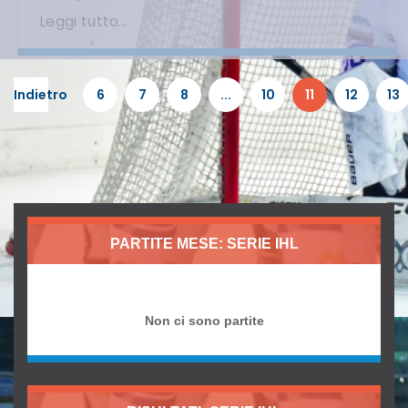
Leggi tutto...
Indietro
6
7
8
...
10
11
12
13
PARTITE MESE: SERIE IHL
Non ci sono partite