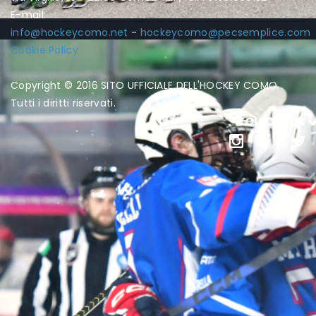
E-mail:
info@hockeycomo.net
-
hockeycomo@pecsemplice.com
Cookie Policy
Copyright © 2016 SITO UFFICIALE DELL'HOCKEY COMO.
Tutti i diritti riservati.
FOLLOW US