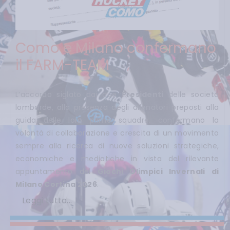
Como e Milano confermano
il FARM-TEAM
L’accordo siglato dai due
Presidenti
delle società
lombarde, alla presenza degli allenatori preposti alla
guida delle loro prime squadre, confermano la
volontà di collaborazione e crescita di un movimento
sempre alla ricerca di nuove soluzioni strategiche,
economiche e mediatiche in vista del rilevante
appuntamento dei
Giochi Olimpici Invernali di
Milano Cortina 2026
.
Leggi tutto...