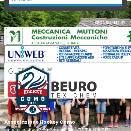
sponsored by:
Associazione Hockey Como
via Virgilio, 16 - 22100 Como - P.I. / C.F. 01951990132