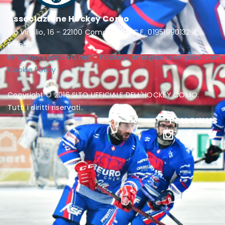
Associazione Hockey Como
via Virgilio, 16 - 22100 Como - P.I. / C.F. 01951990132
E-mail:
info@hockeycomo.net
-
hockeycomo@pecsemplice.com
Cookie Policy
Copyright © 2016 SITO UFFICIALE DELL'HOCKEY COMO.
Tutti i diritti riservati.
FOLLOW US