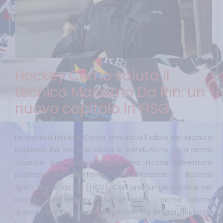
Hockey Como saluta il
tecnico Massimo Da Rin: un
nuovo capitolo in FISG
La società Hockey Como annuncia l'addio del tecnico
Massimo Da Rin, che lascia la conduzione della prima
squadra per intraprendere una nuova avventura
professionale all'interno della Federazione Italiana
Sport del Ghiaccio (FISG). Con una lunga carriera nel
mondo dell'hockey su ghiaccio, prima come
giocatore e poi come allenatore, Da Rin ha guidato i