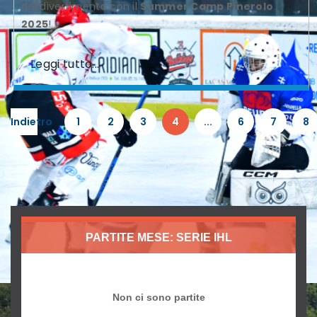
del divertimento con il
Summer Camp Pinerolo
2025
!
Leggi tutto...
Indietro
1
2
3
4
...
6
7
8
PARTITE MESE: SERIE IHL
Non ci sono partite