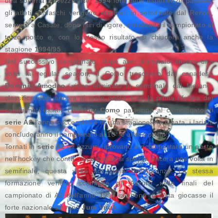
una sofferta salvezza. Nel
1994
forti delle esperienze passate,
gli atleti comaschi vengono eliminati in semifinale dal Renon,
sempre a Casate, dopo i tiri di rigore, chiudendo il campionato al
terzo posto e, con lo stesso risultato, si chiuderà anche la
stagione
1994/95
.
Nel successivo campionato, dopo aver dominato ancora una
volta la regular season, il Como trascinato dal canadese
Dominic Amodeo
, viene eliminato in semifinale dal Merano,
classificandosi ancora al terzo posto. Con la prima riforma dei
campionati italiani l'
Hockey Como
partecipa al campionato di
serie A2
l'anno successivo e in una stagione sfortunata, i lariani
concluderanno il campionato al 10° e ultimo posto.
Tornati in
serie A2
gli Azzurri riprovano a riconquistare un posto
nell'hockey che conta, ma il sogno si spezza ancora una volta in
semifinale, questa volta ad opera dell'Auronzo. La stessa
formazione veneta, sconfigge gli Azzurri nelle finali del
campionato di A2 dell'anno
1998
sebbene in pista giocasse il
forte nazionale sloveno
Jure Vnuk
.