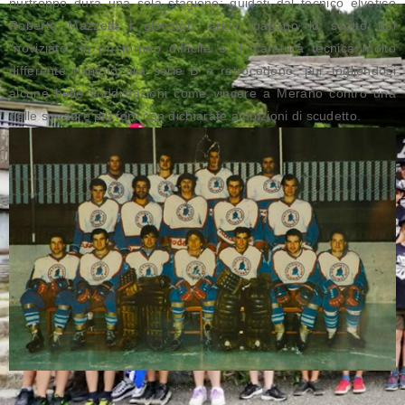
purtroppo dura una sola stagione: guidati dal tecnico elvetico
Roberto Mazzetti i giocatori lariani pagano lo scotto del
"noviziato" in un torneo difficile e di caratura tecnica molto
differente rispetto alla serie B e retrocedono, pur togliendosi
alcune belle soddisfazioni come vincere a Merano contro una
delle squadre più forti con dichiarate ambizioni di scudetto.