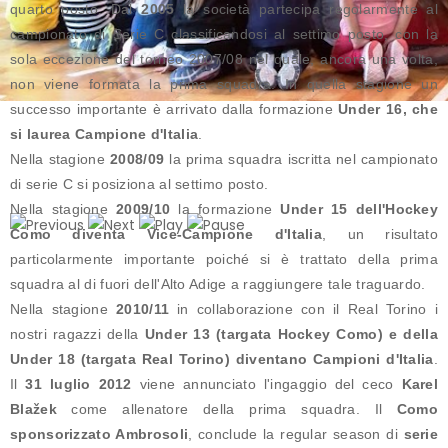
quarto posto. Dal
2005
la società partecipa regolarmente al
campionato di Serie C classificandosi al settimo posto, con la
sola eccezione del torneo 2007/08 nel quale, ancora una volta,
non viene formata la prima squadra. In quella stagione un
successo importante è arrivato dalla formazione
Under 16, che
si laurea Campione d'Italia
.
Nella stagione
2008/09
la prima squadra iscritta nel campionato
di serie C si posiziona al settimo posto.
Nella stagione
2009/10
la formazione
Under 15 dell'Hockey
Como diventa Vice-Campione d'Italia
, un risultato
particolarmente importante poiché si è trattato della prima
squadra al di fuori dell'Alto Adige a raggiungere tale traguardo.
Nella stagione
2010/11
in collaborazione con il Real Torino i
nostri ragazzi della
Under 13 (targata Hockey Como) e della
Under 18 (targata Real Torino) diventano Campioni d'Italia
.
Il
31 luglio 2012
viene annunciato l'ingaggio del ceco
Karel
Blažek
come allenatore della prima squadra. Il
Como
sponsorizzato Ambrosoli
, conclude la regular season di
serie