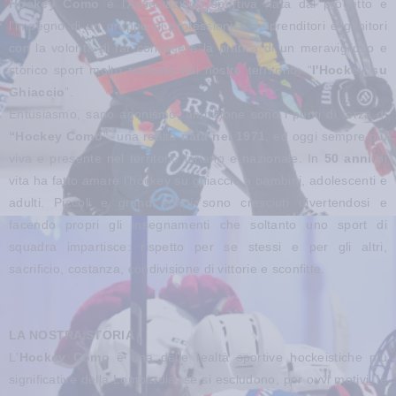
Hockey Como
è l’Associazione sportiva nata dal progetto e
l’impegno di un gruppo di professionisti, imprenditori e genitori
con la volontà di far conoscere la pratica di un meraviglioso e
storico sport molto radicato nel nostro territorio: “
l'Hockey su
Ghiaccio
”.
Entusiasmo, sano agonismo, ambizione sono i punti di forza di
“Hockey Como”
, una realtà
nata nel 1971
, ed oggi sempre più
viva e presente nel territorio lariano e nazionale. In
50 anni
di
vita ha fatto amare l’hockey su ghiaccio a bambini, adolescenti e
adulti. Piccoli e grandi atleti sono cresciuti divertendosi e
facendo propri gli insegnamenti che soltanto uno sport di
squadra impartisce: rispetto per se stessi e per gli altri,
sacrificio, costanza, condivisione di vittorie e sconfitte.
LA NOSTRA STORIA
L'
Hockey Como
è una delle realtà sportive hockeistiche più
significative della Lombardia, se si escludono, per ovvi motivi, le