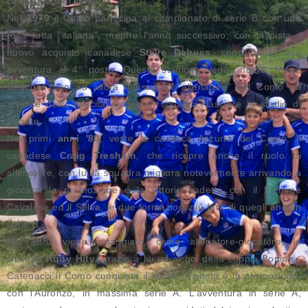
campionato di serie C.
Nel
1979
il Como partecipa al campionato di serie B con una
rosa tutta "italiana", mentre l'anno successivo, con in pista il
nuovo acquisto canadese
Steve Dabuss
, conclude la sua
avventura al 4° posto. Questa stagione vede, inoltre, Mario
Bedogni, fino ad allora indiscusso "allenatore" del Como ed
artefice della nascita di questa squadra, lasciare lo stadio di
Casate.
Nei primi
anni '80
, veste la casacca Azzurra del Como, il
canadese
Craig Tresham
, che ricopre anche il ruolo di
allenatore, con lui la squadra migliora notevolmente arrivando a
giocarsi la promozione e la vittoria cadetta con il Fiemme
Cavalese ed il Selva, le due formazioni più forti di quegli anni in
serie B.
Nel 1983 viene ingaggiato, come allenatore-giocatore, lo
sloveno
Rudy Hity
, grazie a lui ed ai gol della coppia Bonino -
Catenacci il Como conquista il secondo posto e la promozione,
con l'Auronzo, in massima serie A. L'avventura in serie A,