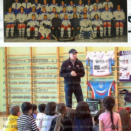
La stagione
1999/2000
, a 15 anni di distanza dalla precedente
esperienza, l'
Hockey Como
torna in
serie A
classificandosi al
nono posto, ma primo del gruppo B.
Articolo tratto dall'annuario Hockey Como 2000/01 e redatto dal
giornalista: Luigi Clerici
Nel
2000/2001
il club si iscrive al campionato di
Serie C
perdendo la semifinale dei play-off contro il Laces. Inizia un
periodo di difficoltà che vede la prima squadra inattiva per ben
tre delle successive quattro stagioni.
Nel
2003/04
la società nel campionato di serie C si classifica al