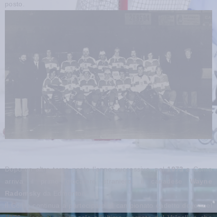
posto.
Dopo un altro terzo posto l'anno successivo, nel
1973
a Como
arriva il primo giocatore straniero, il canadese
Wayne
Radomsky
da Edmonton.
Il Como continua a partecipare al campionato cadetto dove, nel