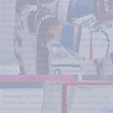
squadre di Milano che hanno promosso questo sport in Italia fin
dagli inizi degli anni '20.
La nostra società
nasce nel 1971
per iniziativa di un gruppo di
giocatori fuoriusciti dai Diavoli di Milano: Mario Bedogni, (miglior
terzino dell'Italia alle olimpiadi di Cortina nel 1956 e più volte
convocato in nazionale), Marco e Andrea Lusena, Sergio Freda,
Cesare Bressan e Luigi Rivolta arrivano sulle sponde del lago e
a Casate, quasi per scherzo, costituiscono la sezione "hockey"
della società sportiva
Ice Club Como
.
Già dopo pochi mesi dal loro arrivo, molti ragazzi, tra questi un
gruppo di ragazzi dell'attigua via Orazio che avrebbero in futuro
scritto le prime storiche pagine dell'
Hockey Como
: Sergio
Marcati, Giancarlo Bonino, Maurizio Zanini, Stefano Gosetto,
insieme ad altri coetanei quali Angelo Majocchi e Giovanni
Fontana, muovono i primi passi sul ghiaccio comasco.
Nell'autunno del
1971
la squadra allora, come ancora oggi,
formata quasi esclusivamente da giovani giocatori locali, si
iscrive al campionato di serie B classificandosi subito al terzo