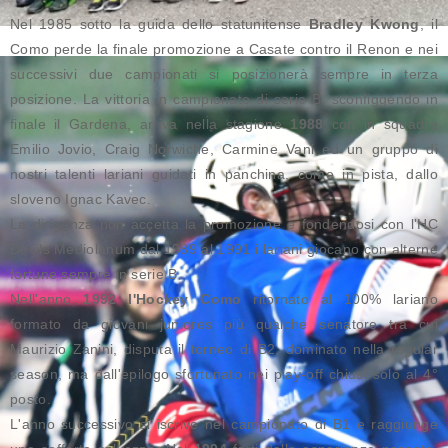
Nel 1985 sotto la guida dello statunitense
Bradley Kwong
, il
Como perde la finale promozione a Casate contro il Renon e nei
successivi due campionati si posizionerà sempre in terza
posizione. La vittoria in campionato di serie B, sconfiggendo in
finale il Gardena, arriva nella stagione
1988
con in squadra
Emilio Jovio, Craig Norwiche, Carmine Vani ed un gruppo di
nostri talenti lariani guidati in panchina, come in pista, dallo
sloveno Ignac Kavec.
La dirigenza non accetta la promozione e fondendosi con l'HC
Devils Mediolanum dal 1989 al 1991 i lariani giocano con alterne
fortune sempre in serie B.
Nell'anno
1992 l'Hockey Como
ritornato al 100% lariano
formato da giovani juniores più qualche senatore tra cui
Maurizio Zanini, disputa il torneo di B2, dominato nella regular
season, ma dall'epilogo sfortunato nei play-off chiusi solo al 4°
posto.
L'anno successivo si iscrive nel campionato di B1 e raggiunge