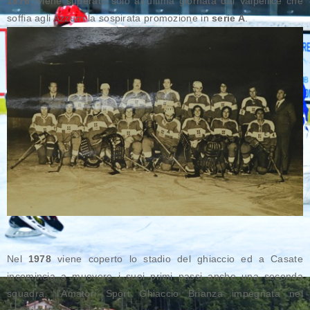
1976
, viene superato solo all'ultima giornata dal Valpellice che
soffia agli Azzurri la sospirata promozione in
serie A
.
Nel
1978
viene coperto lo stadio del ghiaccio ed a Casate
incomincia a muovere i suoi primi passi anche una seconda
squadra, l'Amatori Sport Ghiaccio Brianza impegnata nel