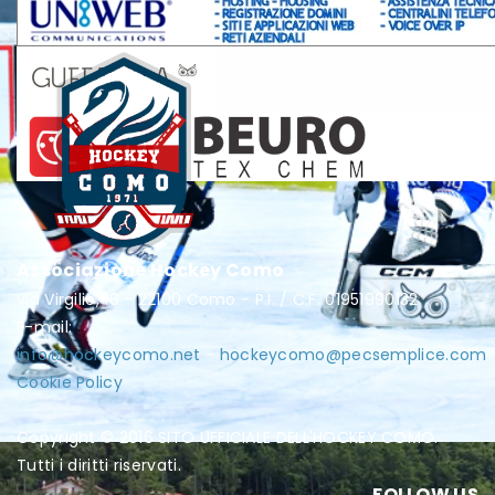
Associazione Hockey Como
via Virgilio, 16 - 22100 Como - P.I. / C.F. 01951990132
E-mail:
info@hockeycomo.net
-
hockeycomo@pecsemplice.com
Cookie Policy
Copyright © 2016 SITO UFFICIALE DELL'HOCKEY COMO.
Tutti i diritti riservati.
FOLLOW US