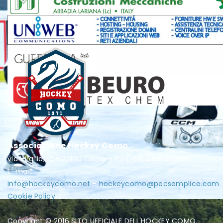
Associazione Hockey Como
via Virgilio, 16 - 22100 Como - P.I. / C.F. 01951990132
E-mail:
info@hockeycomo.net
-
hockeycomo@pecsemplice.com
Cookie Policy
Copyright © 2016 SITO UFFICIALE DELL'HOCKEY COMO.