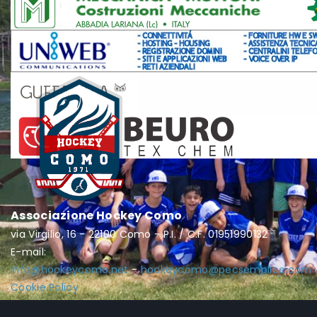
Associazione Hockey Como
via Virgilio, 16 - 22100 Como - P.I. / C.F. 01951990132
E-mail:
info@hockeycomo.net
-
hockeycomo@pecsemplice.com
Cookie Policy