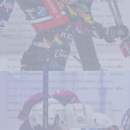
Partita in salita per i ragazzi di
coach Bertotto
che faticano
non poco per mantenere la testa della classifica.
Sotto subito di due goal all'inizio del primo tempo, per delle
banali disattenzioni in difesa, pareggiano i conti con una
bella azione sull'asse
Bordoli - Zordan
e con un rigore
segnato da
Vola
.
Il secondo tempo ci vede ancora sotto di una rete anche se
il nostro
Pagani
accorcia le distanze.
Dobbiamo aspettare il terzo drittel quando sale in cattedra
la prima linea dei lariani e con la doppietta della nostra
ala
destra Paramidani
ci portiamo a casa la vittoria
mantenendo la vetta della classifica del nostro girone F.
Domenica prossima a Milano ci si giocherà
l'accesso alle
finali di Coppa Italia
.
Hockey Como vs Gladiator Aosta 5-4 (2-2)(1-2)(2-0)
Marcatori Hockey Como:
Bordoli, Vola, Pagani,
Paramidani(2)