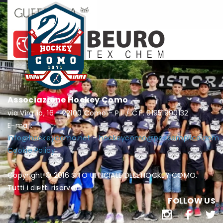
Associazione Hockey Como
via Virgilio, 16 - 22100 Como - P.I. / C.F. 01951990132
E-mail:
info@hockeycomo.net
-
hockeycomo@pecsemplice.com
Cookie Policy
Copyright © 2016 SITO UFFICIALE DELL'HOCKEY COMO.
Tutti i diritti riservati.
FOLLOW US