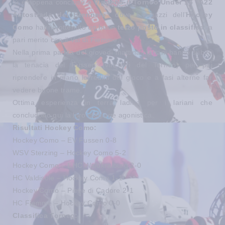
Si è appena concluso a
Vipiteno il Torneo Under 14 “A22
Autostrada del Brennero”
dove i ragazzi dell’
Hockey
Como
hanno ottenuto un buon
terzo posto in classifica
, a
pari merito con il Val di Fiemme.
Nella prima partita del giovedì mattina i lariani hanno subito
la tenacia del Fussen (vincitori del Torneo) per poi
riprendere in mano le redini del gioco e a fasi alterne far
vedere buone trame.
Ottima esperienza in terra ladina per i lariani che
concludono qui la loro stagione agonistica.
Risultati Hockey Como:
Hockey Como – EV Fussen 0-8
WSV Sterzing – Hockey Como 5-2
Hockey Como – EHC Waldkraiburg 2-0
HC Valdisole – Hockey Como 1-1
Hockey Como – Pieve di Cadore 2-1
HC Fiemme – Hockey Como 0-0
Classifica Torneo: