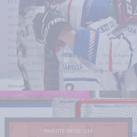
EV Fussen 12
WSV Sterzing 10
HC Fiemme 6
Hockey Como 6
HC Valdisole 5
Pieve di Cadore 4
EHC Waldkraiburg 1
Formazione Hockey Como:
Vola Chiara (P), D’Agate
Daniel (P), Abantangelo, Barbieri, Bordoli, De Michelis, Di
Gioia, Ferrecchia, Formentini, Masperi, Muttoni, Niccolai,
Pagani, Quadrio, Soranzio, Vola, Zordan.
Allenatore:
Jack Colombo.
PARTITE MESE: U14