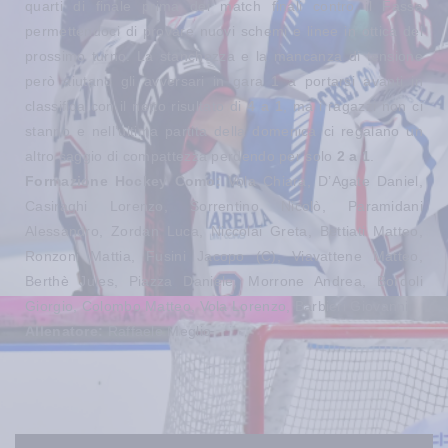
quarti di finale prima dei match finali contro il Fassa
permettendoci di provare nuovi schemi e linee in ottica del
prossimo turno. La stanchezza e la mancanza di tensione
però aiutano gli avversari in gara 1 a portarsi avanti in
classifica con il netto risultato di
4 a 1
, ma i ragazzi non ci
stanno e nell’ultima partita della domenica ci regalano un
altro saggio di compattezza perdendo per solo
2 a 1
.
Formazione Hockey Como:
Vola Chiara, D’Agate Daniel,
Casiraghi Lorenzo, Sorrentino Nicolò, Paramidani
Alessandro, Zordan Luca, Niccolai Greta, Bettiati Matteo,
Ronzoni Mattia, Fusini Jacopo (C), Viavattene Matteo,
Berthè Jules, Piazza Daniele, Morrone Andrea, Bordoli
Giorgio, Colombo Matteo, Vola Lorenzo, Barbieri Giovanni.
Allenatore:
Raffaele Meglio