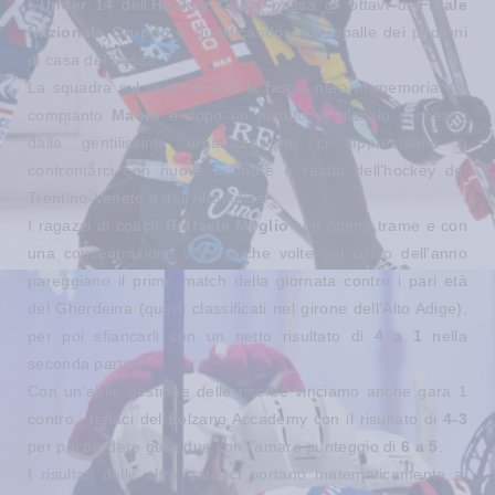
L’
Under 14
dell’
Hockey Como
passa gli ottavi di
Finale
Nazionale Gruppo C
qualificandosi alle spalle dei padroni
di casa del Fassa.
La squadra sul ghiaccio con la fascia nera in memoria del
compianto
Mauro
e dopo un minuto di silenzio concesso
dalla gentilissima organizzazione ci apprestiamo a
confrontarci con nuove squadre e realtà dell’hockey del
Trentino-Veneto e dell’Alto Adige.
I ragazzi di coach
Raffaele Meglio
con ottime trame e con
una concentrazione vista poche volte nel corso dell’anno
pareggiano il primo match della giornata contro i pari età
del Gherdeina (quarti classificati nel girone dell’Alto Adige),
per poi sfiancarli con un netto risultato di
4 a 1
nella
seconda partita.
Con un’abile gestione delle risorse vinciamo anche gara 1
contro i tenaci del Bolzano Accademy con il risultato di
4-3
per poi perdere gara due con l’amaro punteggio di
6 a 5
.
I risultati delle altre gare ci portano matematicamente ai