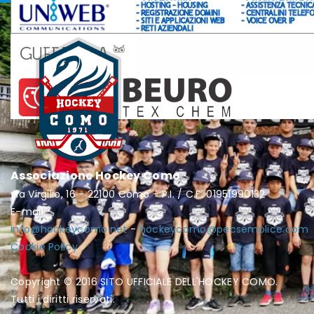
Associazione Hockey Como
via Virgilio, 16 - 22100 Como - P.I. / C.F. 01951990132
E-mail:
info@hockeycomo.net
-
hockeycomo@pecsemplice.com
Cookie Policy
Copyright © 2016 SITO UFFICIALE DELL'HOCKEY COMO.
Tutti i diritti riservati.