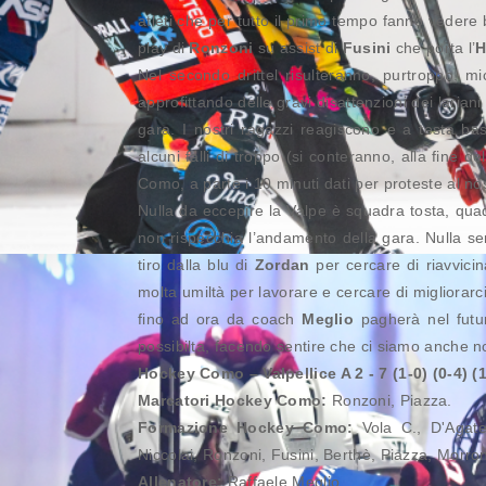
atleti che per tutto il primo tempo fanno vedere
play di
Ronzoni
su assist di
Fusini
che porta l’
H
Nel secondo drittel risulteranno, purtroppo, mic
approfittando delle gravi disattenzioni dei larian
gara. I nostri ragazzi reagiscono e a testa ba
alcuni falli di troppo (si conteranno, alla fine de
Como, a parte i 10 minuti dati per proteste al nos
Nulla da eccepire la Valpe è squadra tosta, quad
non rispecchia l’andamento della gara. Nulla ser
tiro dalla blu di
Zordan
per cercare di riavvicin
molta umiltà per lavorare e cercare di migliorarci
fino ad ora da coach
Meglio
pagherà nel futur
possibilta, facendo sentire che ci siamo anche n
Hockey Como – Valpellice A 2 - 7 (1-0) (0-4) (1
Marcatori Hockey Como:
Ronzoni, Piazza.
Formazione Hockey Como:
Vola C., D'Agate 
Niccolai, Ronzoni, Fusini, Berthè, Piazza, Morron
Allenatore:
Raffaele Meglio