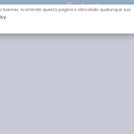
uesto banner, scorrendo questa pagina o cliccando qualunque suo
icy.
EY
SPONSOR
GADGET
CONTATTI