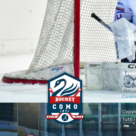
sponsored 
Asso
via Vi
E-mai
Cookie
Copyr
Tutti i 