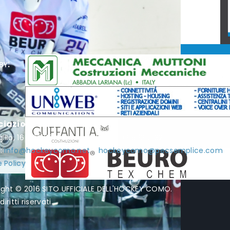
by:
ciazione Hockey Como
rgilio, 16 - 22100 Como - P.I. / C.F. 01951990132
l:
info@hockeycomo.net
-
hockeycomo@pecsemplice.com
 Policy
ight © 2016 SITO UFFICIALE DELL'HOCKEY COMO.
diritti riservati.