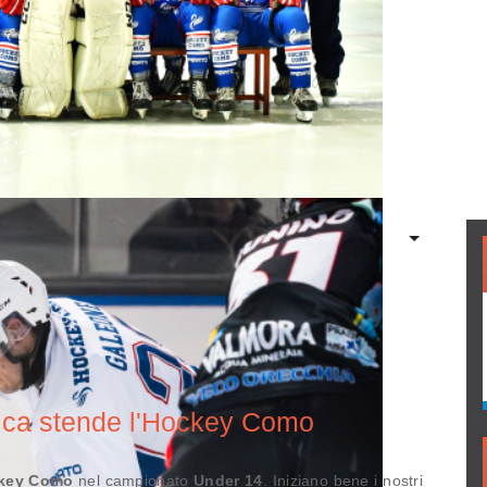
nica stende l'Hockey Como
key Como
nel campionato
Under 14
. Iniziano bene i nostri