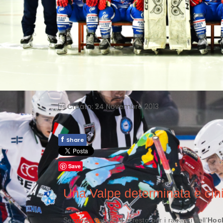
Creato: 24 Novembre 2013
f
Share
Save
Una Valpe determinata e ci
Seconda battuta d'arresto per i ragazzi dell'
Hoc