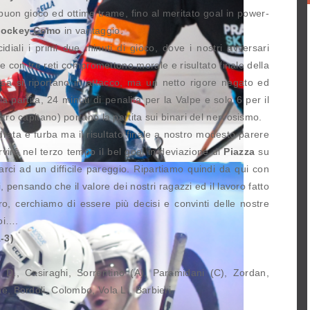
 buon gioco ed ottime trame, fino al meritato goal in power-
ockey Como
in vantaggio.
idiali i primi due minuti di gioco, dove i nostri avversari
i e con tre reti compromettono morale e risultato finale della
ssa si riportano in attacco, ma un netto rigore negato ed
lla partita, 24 minuti di penalità per la Valpe e solo 6 per il
tro capitano) portano la partita sui binari del nervosismo.
rata e furba ma il risultato finale a nostro modesto parere
virà nel terzo tempo il bel goal in deviazione di
Piazza
su
arci ad un difficile pareggio. Ripartiamo quindi da qui con
, pensando che il valore dei nostri ragazzi ed il lavoro fatto
o, cerchiamo di essere più decisi e convinti delle nostre
oi….
-3)
D., Casiraghi, Sorrentino (A), Paramidani (C), Zordan,
e, Bordoli, Colombo, Vola L., Barbieri.