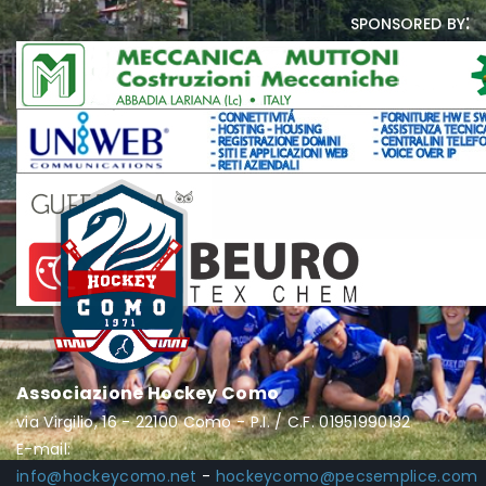
sponsored by:
Associazione Hockey Como
via Virgilio, 16 - 22100 Como - P.I. / C.F. 01951990132
E-mail:
info@hockeycomo.net
-
hockeycomo@pecsemplice.com