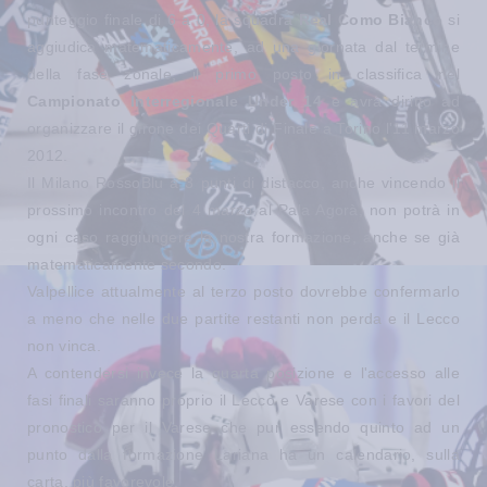
punteggio finale di 6 a 0, la squadra
Real Como Bianco
si
aggiudica matematicamente, ad una giornata dal termine
della fase zonale, il primo posto in classifica nel
Campionato Interregionale Under 14
e avrà diritto ad
organizzare il girone dei Quarti di Finale a Torino l'11 marzo
2012.
Il Milano RossoBlu a 3 punti di distacco, anche vincendo il
prossimo incontro del 4 marzo al Pala Agorà, non potrà in
ogni caso raggiungere la nostra formazione, anche se già
matematicamente secondo.
Valpellice attualmente al terzo posto dovrebbe confermarlo
a meno che nelle due partite restanti non perda e il Lecco
non vinca.
A contendersi invece la quarta posizione e l'accesso alle
fasi finali saranno proprio il Lecco e Varese con i favori del
pronostico per il Varese che pur essendo quinto ad un
punto dalla formazione Lariana ha un calendario, sulla
carta, più favorevole.