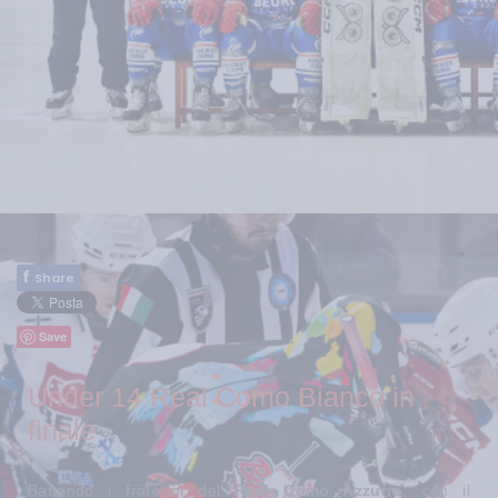
f
Share
Save
Under 14 Real Como Bianco in
finale
Battendo i fratellini del
Real Como Azzurro
, con il