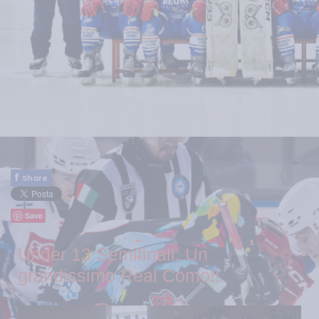
f
Share
Save
Under 13 Semifinali: Un
grandissimo Real Como!!