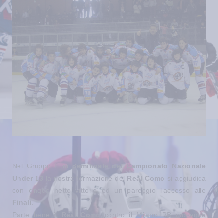
Nel Gruppo F di
Semifinale del Campionato Nazionale
Under 13
la nostra formazione del
Real Como
si aggiudica
con cinque nette vittorie ed un pareggio l’accesso alle
Finali
.
Parte bene il
Real Como
contro il Milano RB prosegue