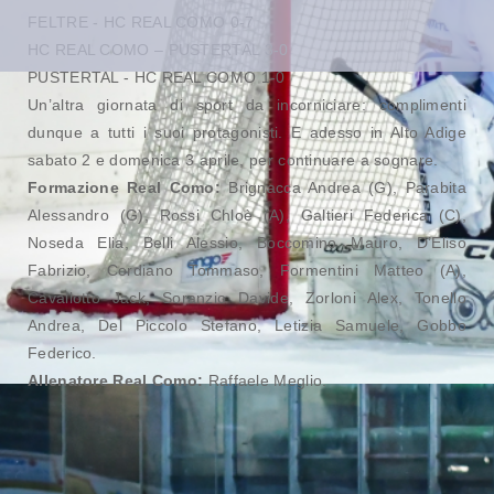
FELTRE - HC REAL COMO 0-7
HC REAL COMO – PUSTERTAL 3-0
PUSTERTAL - HC REAL COMO 1-0
Un’altra giornata di sport da incorniciare: complimenti
dunque a tutti i suoi protagonisti. E adesso in Alto Adige
sabato 2 e domenica 3 aprile, per continuare a sognare.
Formazione Real Como:
Brignacca Andrea (G), Parabita
Alessandro (G), Rossi Chloè (A), Galtieri Federica (C),
Noseda Elia, Belli Alessio, Boccomino Mauro, D’Eliso
Fabrizio, Cordiano Tommaso, Formentini Matteo (A),
Cavallotto Jack, Soranzio Davide, Zorloni Alex, Tonello
Andrea, Del Piccolo Stefano, Letizia Samuele, Gobbo
Federico.
Allenatore Real Como:
Raffaele Meglio.