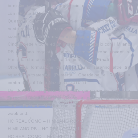
benissimo contro il Feltreghiaccio e finisce ancor meglio
con il Pustertal.
Questo è quanto successo ieri al Tazzoli di Torino dove i
nostri ragazzi hanno chiuso con tutti risultati utili i tre doppi
scontri con le altre formazioni partecipanti.
Cinque nette vittorie ed un incredibile pareggio con il Milano
RB ci hanno regalato il primo posto nel girone davanti al
Pustertal che ci ospiterà fra 15 giorni per le
Finali
.
Oltre alla formazione del
Real Com
o saranno altre tre
squadre altoatesine (Pustertal, Gherdeina e Renon) a
contendersi il Titolo Nazionale 2010-11.
Un doveroso ringraziamento all’organizzazione del Pala
Tazzoli, ai cugini del Real Torino, ai genitori, ai tifosi e a
coach
Raffaele Meglio
che hanno reso magico questo
week end.
HC REAL COMO – H MILANO RB 4-0
H MILANO RB – HC REAL COMO 1-1
HC REAL COMO – FELTRE 2-1