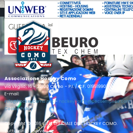
Associazione Hockey Como
via Virgilio, 16 - 22100 Como - P.I. / C.F. 01951990132
E-mail:
info@hockeycomo.net
-
hockeycomo@pecsemplice.com
Cookie Policy
Copyright © 2016 SITO UFFICIALE DELL'HOCKEY COMO.
Tutti i diritti riservati.