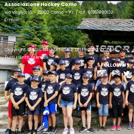
Associazione Hockey Como
via Virgilio, 16 - 22100 Como - P.I. / C.F. 01951990132
E-mail:
info@hockeycomo.net
-
hockeycomo@pecsemplice.com
Cookie Policy
Copyright © 2016 SITO UFFICIALE DELL'HOCKEY COMO.
Tutti i diritti riservati.
FOLLOW US