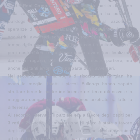
13 del
Real Como Azzurro
per vincere la partita di ritorno
della zona play-out, che domenica scorsa ha portato i
Bulldogs della Valpellice a scendere sino al Tazzoli. Le
speranze di poter scavalcare in classifica finale i nostri
agguerriti avversari sono durate solo 20 minuti. Il primo
tempo della gara si chiudeva infatti con il risultato di 2 a 0
per i nostri colori, frutto di due buone azioni ben finalizzate
dai nostri ragazzi, dall’ attenzione del nostro portiere, ma
anche dai tanti errori al tiro da parte degli avversari.
Nel secondo tempo la voglia di riscatto dei valligiani ha
avuto la meglio. Infatti i piccoli Bulldogs hanno saputo
sfruttare bene le nostre inefficienze nel terzo difensivo e la
maggiore compattezza delle loro linee arretrate ha fatto la
differenza.
Al secondo intervallo il parziale era a favore degli ospiti per
3 reti a 2
. Anche l’ultima frazione di gioco è stata a favore
degli ospiti che, sebbene aiutati da alcune dubbie decisioni
arbitrali, hanno completato la gara con altre 3 marcature. Il