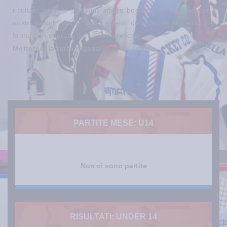
risultato finale è stato un amaro boccone da digerire per i
nostri piccoli, ma i miglioramenti del gruppo si vedono e
fanno ben sperare per la loro crescita.
Mettetecela tutta ragazzi!!
!
PARTITE MESE: U14
Non ci sono partite
RISULTATI: UNDER 14