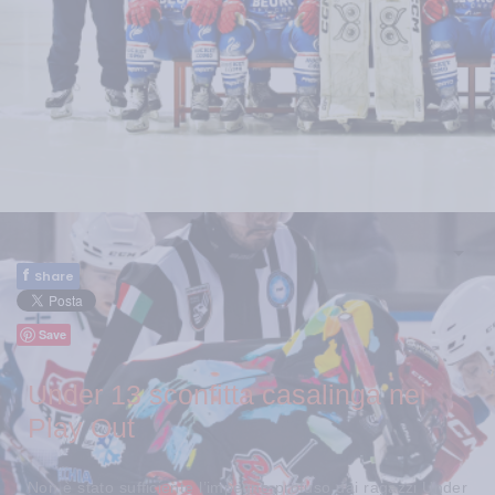
f
Share
Save
Under 13 sconfitta casalinga nei
Play Out
Non è stato sufficiente l’impegno profuso dai ragazzi Under