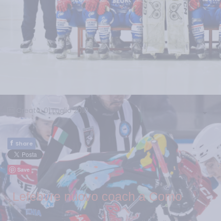
Creato: 01 Luglio 2010
f
Share
Save
Lefebvre nuovo coach a Como