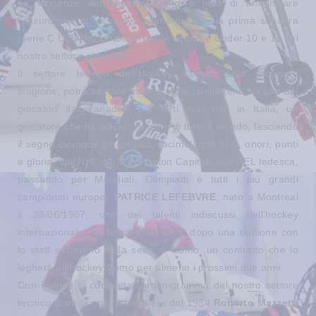
La dirigenza dell’
Hockey Como
è lieta di annunciare
l’assunzione di un nuovo allenatore per la prima squadra
(serie C U26 Nazionale) e per le squadre Under 10 e 11 del
nostro settore giovanile.
Il settore tecnico dell’Hockey Como, dalla prossima
stagione, potrà vantare fra le proprie competenti fila uno dei
giocatori italo-canadesi più forti mai visti in Italia, un
giocatore che ha solcato le piste di tutto il mondo, lasciando
il segno ovunque sia andato, racimolando titoli, onori, punti
e gloria, dall’NHL dei Washington Capitals alla DEL tedesca,
passando per Mondiali, Olimpiadi e tutti i più grandi
campionati europei:
PATRICE LEFEBVRE
, nato a Montreal
il 28/06/1967, uno dei talenti indiscussi dell’hockey
internazionale; ha firmato ieri sera, dopo una riunione con
lo staff societario nella sede di Como, un contratto che lo
legherà all’Hockey Como per almeno i prossimi due anni.
Con Patrice si completa l'organigramma del nostro settore
tecnico dove la nostra bandiera dal 1984
Roberto Mazzetti