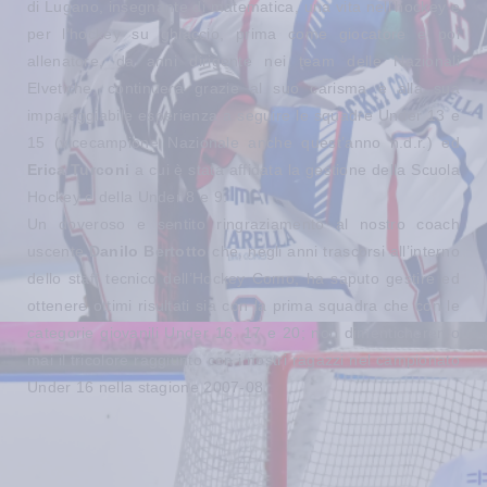
di Lugano, insegnante di matematica, una vita nell’hockey e
per l’hockey su ghiaccio, prima come giocatore e poi
allenatore, da anni dirigente nei team delle Nazionali
Elvetiche, continuerà grazie al suo carisma e alla sua
impareggiabile esperienza a seguire le squadre Under 13 e
15 (vicecampione Nazionale anche quest’anno n.d.r.) ed
Erica Turconi
a cui è stata affidata la gestione della Scuola
Hockey e della Under 8 e 9.
Un doveroso e sentito ringraziamento al nostro coach
uscente
Danilo Bertotto
che, negli anni trascorsi all’interno
dello staff tecnico dell’Hockey Como, ha saputo gestire ed
ottenere ottimi risultati sia con la prima squadra che con le
categorie giovanili Under 16, 17 e 20; non dimenticheremo
mai il tricolore raggiunto con i nostri ragazzi nel campionato
Under 16 nella stagione 2007-08.