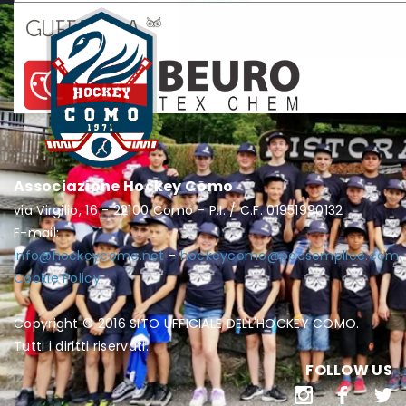
Associazione Hockey Como
via Virgilio, 16 - 22100 Como - P.I. / C.F. 01951990132
E-mail:
info@hockeycomo.net
-
hockeycomo@pecsemplice.com
Cookie Policy
Copyright © 2016 SITO UFFICIALE DELL'HOCKEY COMO.
Tutti i diritti riservati.
FOLLOW US