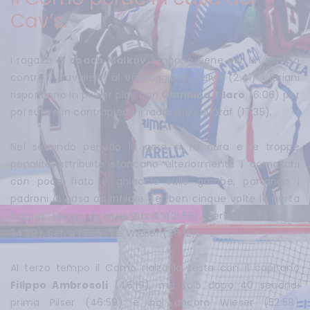
Cav’s.
I ragazzi di
coach Malkov
tengono bene per un tempo
contro i Cavaliers, al vantaggio di Selva (2:41) i lariani
rispondono in power play con
Gianluca Tilaro
(6:06) per
poi subire in contropiede il raddoppio di Graf (17:35).
Nel secondo periodo la gara si fa dura e le troppe
penalità attribuite stancano ulteriormente i comaschi
con poco fiato e ghiaccio sulle gambe, portando i
padroni di casa ad infilare per ben cinque volte la porta
lariana, vanno in rete Zucal (21:58), Zerbetto (31:40 e
34:29), Selva (35:57) e Wieser (36:12).
Al terzo tempo il Como rialza la testa con il capitano
Filippo Ambrosoli
(46:19), ma solo dopo 40 secondi
prima Pilser (46:59) e poi ancora Wieser (52:58)