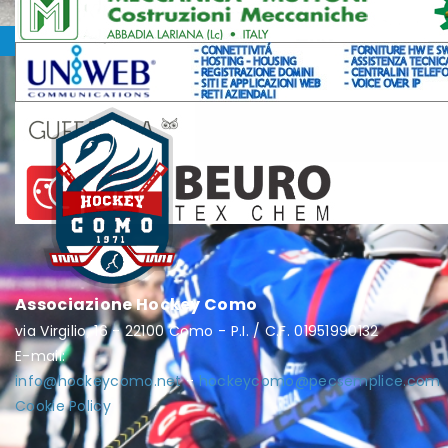
Associazione Hockey Como
via Virgilio, 16 - 22100 Como - P.I. / C.F. 01951990132
E-mail:
info@hockeycomo.net
-
hockeycomo@pecsemplice.com
Cookie Policy