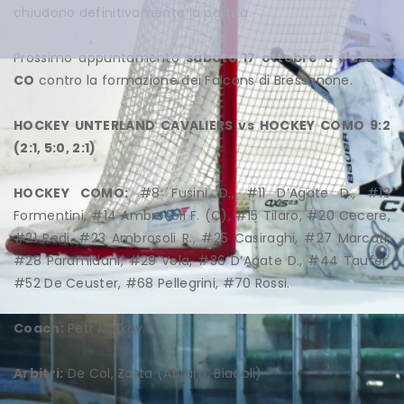
chiudono definitivamente la partita.
Prossimo appuntamento
sabato 17 ottobre a Casate
CO
contro la formazione dei Falcons di Bressanone.
HOCKEY UNTERLAND CAVALIERS vs HOCKEY COMO 9:2
(2:1, 5:0, 2:1)
HOCKEY COMO:
#8 Fusini D., #11 D’Agate D., #13
Formentini, #14 Ambrosoli F. (C), #15 Tilaro, #20 Cecere,
#21 Redi, #23 Ambrosoli R., #25 Casiraghi, #27 Marcati,
#28 Paramidani, #29 Vola, #36 D’Agate D., #44 Taufer,
#52 De Ceuster, #68 Pellegrini, #70 Rossi.
Coach:
Petr Malkov.
Arbitri:
De Col, Zatta (Abram, Biacoli)