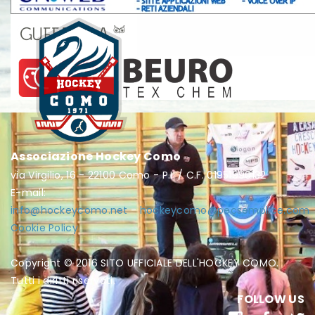
Associazione Hockey Como
via Virgilio, 16 - 22100 Como - P.I. / C.F. 01951990132
E-mail:
info@hockeycomo.net
-
hockeycomo@pecsemplice.com
Cookie Policy
Copyright © 2016 SITO UFFICIALE DELL'HOCKEY COMO.
Tutti i diritti riservati.
FOLLOW US