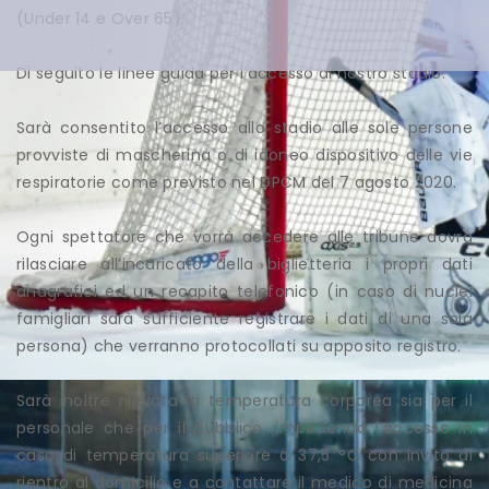
(Under 14 e Over 65).
Di seguito le linee guida per l’accesso al nostro stadio.
Sarà consentito l’accesso allo stadio alle sole persone
provviste di mascherina o di idoneo dispositivo delle vie
respiratorie come previsto nel DPCM del 7 agosto 2020.
Ogni spettatore che vorrà accedere alle tribune dovrà
rilasciare all’incaricato della biglietteria i propri dati
anagrafici ed un recapito telefonico (in caso di nuclei
famigliari sarà sufficiente registrare i dati di una sola
persona) che verranno protocollati su apposito registro.
Sarà inoltre rilevata la temperatura corporea sia per il
personale che per il pubblico, impedendo l’accesso in
caso di temperatura superiore a 37,5 °C con invito al
rientro al domicilio e a contattare il medico di medicina