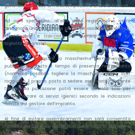
generale o, in caso di minore, il pediatra di libera scelta.
Ad ogni spettatore, all’atto della registrazione, verrà
assegnata una postazione per poter assistere all’evento,
identificabile e tracciata dal numero riportato sul
biglietto d’ingresso.
L’obbligo di indossare la mascherina permane per il
pubblico per tutto il tempo di presenza nell’impianto
(non sarà possibile togliersi la mascherina dopo aver
raggiunto il proprio posto a sedere assegnato). Durante
l’evento la postazione potrà essere lasciata solo per
potersi recare ai servizi igienici secondo le indicazioni
fornite dal gestore dell’impianto.
Al fine di evitare assembramenti non sarà consentita
l’attività dei bar e dei distributori automatici di alimenti e
bevande.