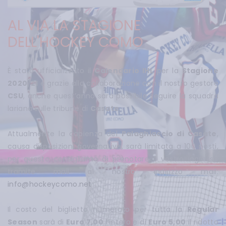
AL VIA LA STAGIONE
DELL'HOCKEY COMO
È stato ufficializzato il
Calendario IHL
per la
Stagione
2020/21
e grazie alla collaborazione con il nostro gestore
CSU
, anche quest’anno sarà possibile seguire la squadra
lariana sulle tribune di
Casate
.
Attualmente la capienza del
Palaghiaccio di Casate
,
causa disposizioni governative, sarà limitata a 100 posti,
per questo consigliamo di prenotare il vostro ingresso
tramite mail al nostro indirizzo mail:
info@hockeycomo.net
Il costo del biglietto numerato per tutta la
Regular
Season
sarà di
Euro 7,00
l’intero e di
Euro 5,00
il ridotto