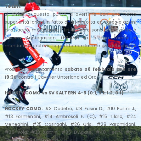
Tesini
.
Si arriva a questo punto all’overtime con una netta
superiorità lariani in fatto di tiri in porta ed egregie azioni
di attacco, ma quando i tiri di rigore sono all’orizzonte è
ancora Andergassen (63’45”) in ottima forma a
mandare in archivio la partita con la rete del definitivo 4
a 5.
Prossimo appuntamento
sabato 08 febbraio alle ore
19:30
contro i Cavalier Unterland ed Ora.
HOCKEY COMO vs SV KALTERN 4-5 (0:1, 3:1, 1:2, 0:1)
HOCKEY COMO:
#3 Codebò, #8 Fusini D., #10 Fusini J.,
#13 Formentini, #14 Ambrosoli F. (C), #15 Tilaro, #24
Meneghini, #25 Casiraghi, #26 Grisi, #28 Paramidani,
#29 Vola, #33 Xamin, #36 D’Agate, #40 Tesini, #44
Taufer, #78 Fratangelo.