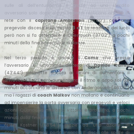
sulle ali dell’entusiasmo e grazie ad uno stordito
avversario solo dopo alcuni secondi replicano ancora in
rete con il
capitano Ambrosoli
(28’00”) con una
pregevole discesa sulla destra
3 a 1
. La reazione dei lucci
però non si fa attendere e Oberrauch (37’02”) a pochi
minuti della fine accorcia le distanze.
Nel terzo periodo è ancora il
Como
che pressa
l’avversario e un’ottima discesa di
Davide Xamin
(43’44”) permette ancora ai lariani di aumentare il
distacco, i lucci però aumentano il ritmo e dopo soli tre
minuti accorciano le distanze con Andergassen (46’00”)
ma i ragazzi di
coach Malkov
non mollano e continuano
ad impensierire la porta avversaria con pregevoli e veloci
azioni. Quando la meritata vittoria è prossima, a pochi
minuti dalla fine, arriva il pareggio del Caldaro che con il
forte Kostner (58’54”) grazie ad una azione di
confusione davanti porta insacca il disco alle spalle di