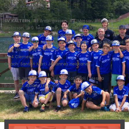
Coach: Petr Malkov.
SV KALTERN:
#1 Andergassen, #4 Massar, #6 Maffia, #7
Mattsson, #9 Morandellr, #10 Soelva, #12 Gruber, #14
Andergassen, #16 Erschbamer, #17 Volcan, # 18
Oberrauch, # 21 Felderer, # 33 Kostner, # 50 Morandell,
#55 Wieser, #72 Soelva, # 76 De Donà, #91 Felderer,
#94 Clementi.
Coach: Santeri Marti Johannes Heiskanen.
Arbitri:
Jeremy Bassani, Fabio Lottaroli (Jessica
Brambilla, Albano Lisignoli)
NOTE:
spettatori 66, tiri 38-45, penalità 6-12