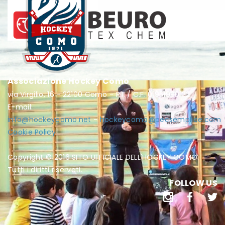
Associazione Hockey Como
via Virgilio, 16 - 22100 Como - P.I. / C.F. 01951990132
E-mail:
info@hockeycomo.net
-
hockeycomo@pecsemplice.com
Cookie Policy
Copyright © 2016 SITO UFFICIALE DELL'HOCKEY COMO.
Tutti i diritti riservati.
FOLLOW US