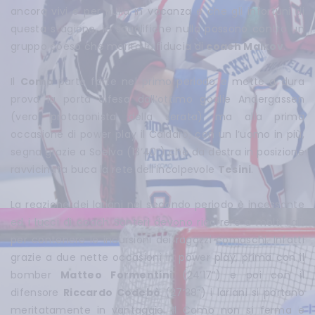
ancora vivi e per nulla in vacanza e che gli infortuni di
questa stagione, le squalifiche nulla possono contro un
gruppo coeso che merita la fiducia di
coach Malkov
.
Il
Como
parte forte nel primo periodo e mette a dura
prova la porta difesa dall’ottimo goalie Andergassen
(vero protagonista della serata) ma alla prima
occasione di power play il Caldaro, con un l’uomo in più,
segna grazie a Soelva (13’40”) che da destra in posizione
ravvicinata buca la rete dell’incolpevole
Tesini
.
La reazione dei lariani nel secondo periodo è incessante
ed i lucci di coach Santeri devono ricorrere a molti falli
per contenere le incursioni dei ragazzi comaschi. Infatti
grazie a due nette occasioni in power play, prima con il
bomber
Matteo Formentini
(24’17”) e poi con il
difensore
Riccardo Codebò
(27’38”) i lariani si portano
meritatamente in vantaggio. Il Como non si ferma e