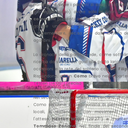
partita che vede i padroni di casa, in ottim
punteggio pieno) avere solo ai rigori 
comaschi
presenti ad Alleghe, con il pull
godere una gara piacevolmente equilib
supplementare, decisa solo dalla lotteria d
agordini.
La cronaca della partita vede, come sottoli
ricerca da subito del goal alla porta lariana 
occasioni e la rete del solitario capitan
Fili
Rispondono, ad un
Como
bravo nelle riparte
Testori (14’06”) preciso negli spazi stretti a b
Nel secondo tempo le civette cercano di mette
Como sornione e protagonista di pericolose
locali, si distendono con movimenti vel
l'atteso
Hecton Majul
(29’27”) e mantenen
Tommaso Zanardi
. Nel finale del secon