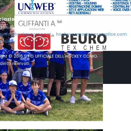
ciazione Hockey Como
rgilio, 16 - 22100 Como - P.I. / C.F. 01951990132
l:
info@hockeycomo.net
-
hockeycomo@pecsemplice.com
 Policy
ight © 2016 SITO UFFICIALE DELL'HOCKEY COMO.
diritti riservati.