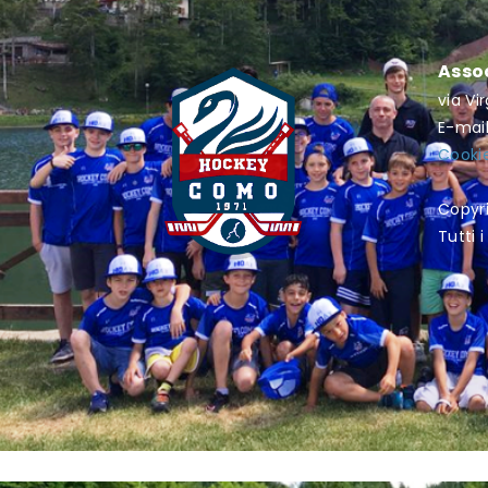
Asso
via Vi
E-mai
Cookie
Copyr
Tutti i 