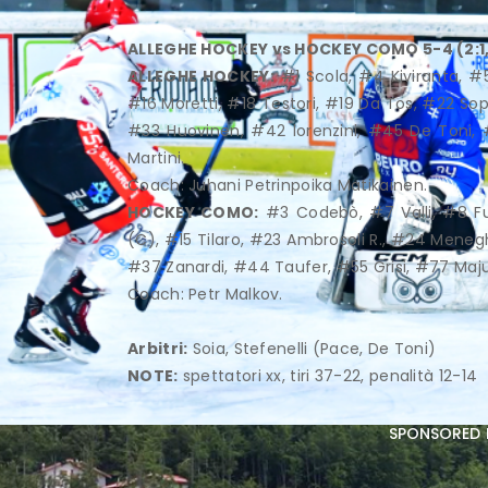
ALLEGHE HOCKEY vs HOCKEY COMO 5-4 (2:1, 1:1
ALLEGHE HOCKEY:
#1 Scola, #4 Kiviranta, #5
#16 Moretti, #18 Testori, #19 Da Tos, #22 Sop
#33 Huovinen, #42 lorenzini, #45 De Toni, #
Martini.
Coach: Juhani Petrinpoika Matikainen.
HOCKEY COMO:
#3 Codebò, #7 Valli, #8 Fusi
(C), #15 Tilaro, #23 Ambrosoli R., #24 Meneg
#37 Zanardi, #44 Taufer, #55 Grisi, #77 Maju
Coach: Petr Malkov.
Arbitri:
Soia, Stefenelli (Pace, De Toni)
NOTE:
spettatori xx, tiri 37-22, penalità 12-14
sponsored 