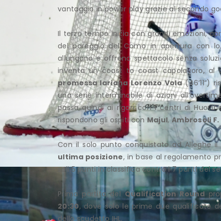
vantaggio in power play grazie al secondo goa
Il terzo tempo inizia con grandi emozioni, ap
del pareggio del Como in apertura con l
allungano e offrono spettacolo senza soluzio
inventa un coast to coast capolavoro, al
promessa lariana Lorenzo Vola
(46’11”) r
una serie interminabile di azioni all’overt
passa quindi ai rigori con i centri di Huovi
rispondono gli ospiti con
Majul
,
Ambrosoli F.
Con il solo punto conquistato ad Alleghe i
ultima posizione
, in base al regolamento pr
soli 5 punti in classifica contro i 7 punti del 
Prima partita del
Qualification Round
prop
20:30
, dove solo le prime due qualificate d
dello scudetto IHL.