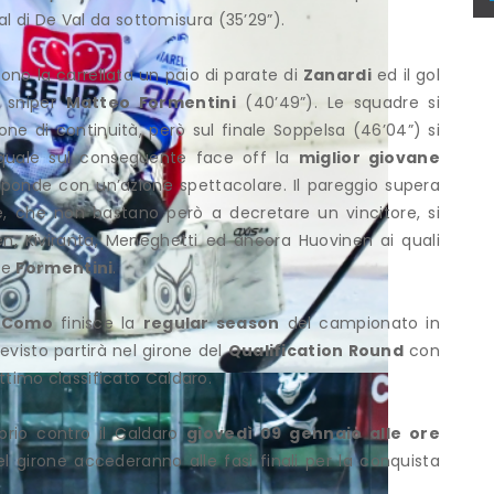
l di De Val da sottomisura (35’29”).
rono la carrellata un paio di parate di
Zanardi
ed il gol
o sniper
Matteo Formentini
(40’49”). Le squadre si
ne di continuità, però sul finale Soppelsa (46’04”) si
 quale sul conseguente face off la
miglior giovane
isponde con un’azione spettacolare. Il pareggio supera
ime, che non bastano però a decretare un vincitore, si
nen, Kiviranta, Meneghetti ed ancora Huovinen ai quali
e
Formentini
.
l
Como
finisce la
regular season
del campionato in
evisto partirà nel girone del
Qualification Round
con
settimo classificato Caldaro.
rio contro il Caldaro
giovedì 09 gennaio alle ore
el girone accederanno alle fasi finali per la conquista