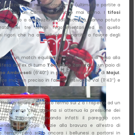
a condizione ed in fase crescente (ultime tre partite a
la meglio su un Como generoso e mai domo. I
tifosi
man messo a disposizione dalla società, hanno potuto
rata nei tre tempi regolamentari ed in quello
ei rigori che ha aggiudicato la partita a favore degli
neato, un match equilibrato con i padroni di casa alla
difesa dall’ex di turno
Tommaso Zanardi
in un paio di
ppo Ambrosoli
(6’40”) in powerplay su assist di
Majul
.
nze ma non preciso in fase difensiva, De Val (11’43”) e
uttare in rete il disco del vantaggio.
re a sicuro il risultato fermo sul 2 a 1 rispetto ad un
 ripartenze che, appena si attenua la pressione dei
oci e ragionati, trovando infatti il pareggio con
do il pareggio grazie alla bravura e all’estro di
do tempo però sono ancora i bellunesi a portarsi in