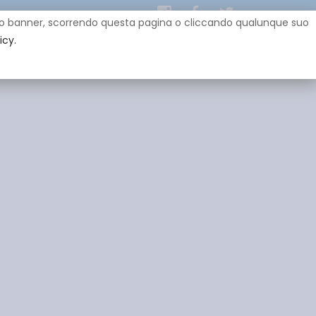
uesto banner, scorrendo questa pagina o cliccando qualunque suo
icy.
EY
SPONSOR
GADGET
CONTATTI