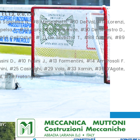
, 1:2, 0:0, 1:0)
 Soppelsa N., #8 Meneghetti, #10 De Val, #14 Lorenzi,
pelsa F., #23 Ganz, #26 Fontanive, #30 De Silvestro D.,
66 Dell’Osbel, # 71 De Silvestro T., #88 Luciani, #89
ni D., #10 Fusini J., #13 Formentini, #14 Ambrosoli F.
hini, #25 Casiraghi, #29 Vola, #33 Xamin, #36 D’Agate,
l, #78 Fratangelo.
by: