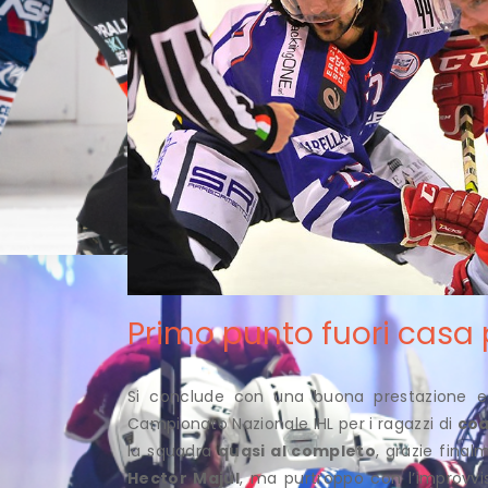
Primo punto fuori casa 
Si conclude con una buona prestazione ed
Campionato Nazionale IHL per i ragazzi di
coa
la squadra
quasi al completo
, grazie final
Hector Majul
, ma purtroppo con l’improvvi