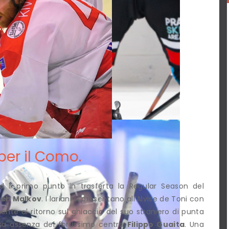
per il Como.
 il primo punto in trasferta la Regular Season del
ch Malkov
. I lariani si presentano all’Alvise de Toni con
mente al ritorno sul ghiaccio del suo straniero di punta
sa assenza del fortissimo centro
Filippo Guaita
. Una