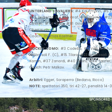
UNTERLAND CAVALIERS:
#4 Kaufmann, #5 Zuca
#17 Zerbetto G., #18 Graf, #21 Steiner, #22
Obexer, #74 Sbop, #81 Girardi, #93 Massar,
Oberrauch.
Coach: Thomas Kostner.
HOCKEY COMO:
#3 Codebò, #7 Valli, #8 Fusin
Ambrosoli F. (C), #15 Tilaro, #23 Ambrosoli
Xamin, #37 Zanardi, #40 Tesini, #44 Taufer,
Coach: Petr Malkov.
Arbitri:
Egger, Soraperra (Bedana, Ricco)
NOTE:
spettatori 350, tiri 42-27, penalità 14-
sponsored 