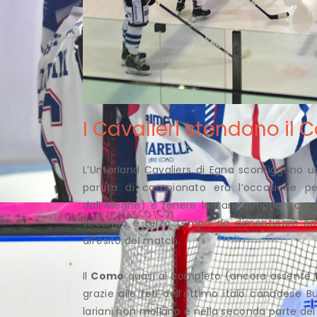
I Cavalieri stendono il
L’Unterland Cavaliers di Egna sconfiggono 
partita di campionato era l’occasione pe
dall’Alleghe) e tenere lontano proprio i cava
secondo e terzo tempo da dimenticare ed u
all’esito del match.
Il
Como
quasi al completo (ancora assente
grazie alle reti dell’ottimo italo canadese Bu
lariani non mollano e nella seconda parte de