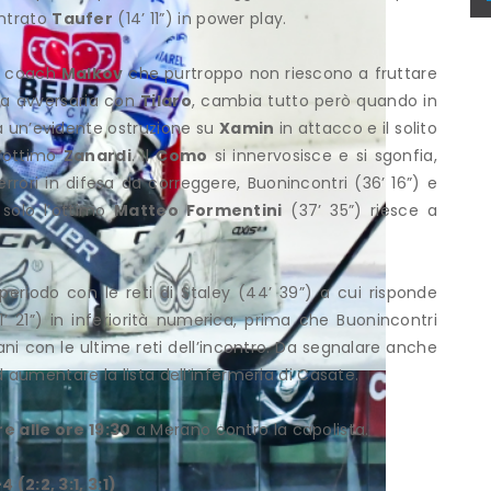
ientrato
Taufer
(14’ 11”) in power play.
di coach
Malkov
che purtroppo non riescono a fruttare
ta avversaria con
Tilaro
, cambia tutto però quando in
ia un’evidente ostruzione su
Xamin
in attacco e il solito
l’ottimo
Zanardi
. Il
Como
si innervosisce e si sgonfia,
errori in difesa da correggere, Buonincontri (36’ 16”) e
 solo l’ottimo
Matteo Formentini
(37’ 35”) riesce a
eriodo con le reti di Staley (44’ 39”) a cui risponde
’ 21”) in inferiorità numerica, prima che Buonincontri
iani con le ultime reti dell’incontro. Da segnalare anche
aumentare la lista dell’infermeria di Casate.
 alle ore 19:30
a Merano contro la capolista.
2:2, 3:1, 3:1)