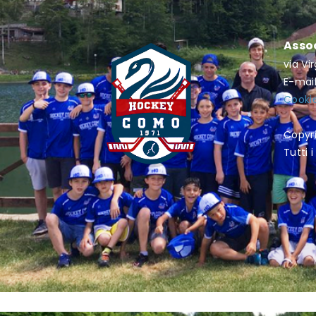
Asso
via Vi
E-mai
Cookie
Copyr
Tutti i 