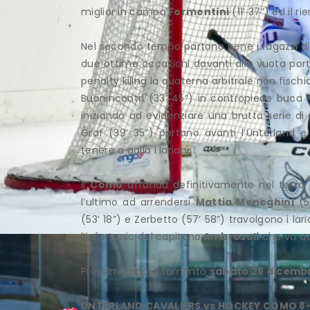
miglior in campo
Formentini
(11’ 37”) ed il r
Nel secondo tempo partono bene i ragazzi 
due ottime occasioni davanti alla vuota por
penalty kiling la quaterna arbitrale non fisch
Buonincontri (33’ 45”) in contropiede buca 
iniziando ad evidenziare una brutta serie di 
Graf (39’ 35”) portano avanti l’Unterland e
tenere a galla i lariani.
Il
Como
affonda definitivamente nel terzo p
l’ultimo ad arrendersi
Mattia Meneghini
(51
(53’ 18”) e Zerbetto (57’ 58”) travolgono i lar
l’infortunio del capitano
Ambrosoli
che va ad 
Prossimo appuntamento
sabato 28 dicembre
UNTERLAND CAVALIERS vs HOCKEY COMO 8-4 (