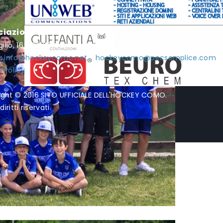
ciazione Hockey Como
rgilio, 16 - 22100 Como - P.I. / C.F. 01951990132
l:
info@hockeycomo.net
-
hockeycomo@pecsemplice.com
 Policy
ight © 2016 SITO UFFICIALE DELL'HOCKEY COMO.
diritti riservati.