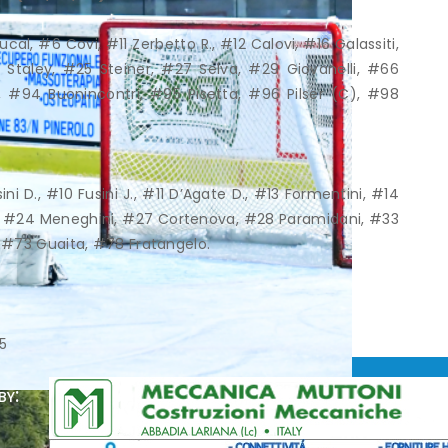
l, #6 Covi, #11 Zerbetto R., #12 Calovi, #16 Galassiti,
 Staley, #25 Steiner, #27 Selva, #29 Giovanelli, #66
 #94 Buonincontri, #95 Pisetta, #96 Pilser (C), #98
i D., #10 Fusini J., #11 D’Agate D., #13 Formentini, #14
 R., #24 Meneghini, #27 Cortenova, #28 Paramidani, #33
 #73 Guaita, #78 Fratangelo.
35
by: