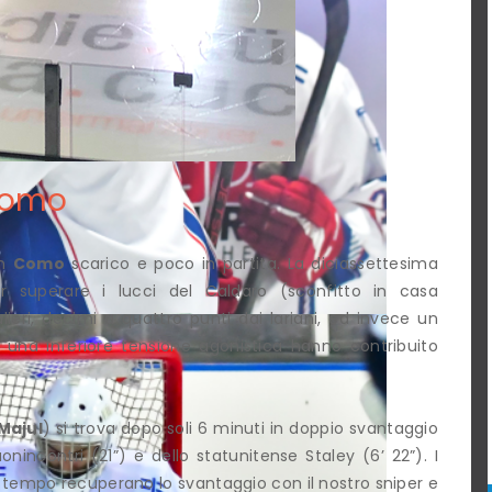
 Como
un
Como
scarico e poco in partita. La diciassettesima
r superare i lucci del Caldaro (sconfitto in casa
lieri, decimi a quattro punti dai lariani, ed invece un
na inferiore tensione agonistica hanno contribuito
Majul
) si trova dopo soli 6 minuti in doppio svantaggio
onincontri (21”) e dello statunitense Staley (6’ 22”). I
l tempo recuperano lo svantaggio con il nostro sniper e