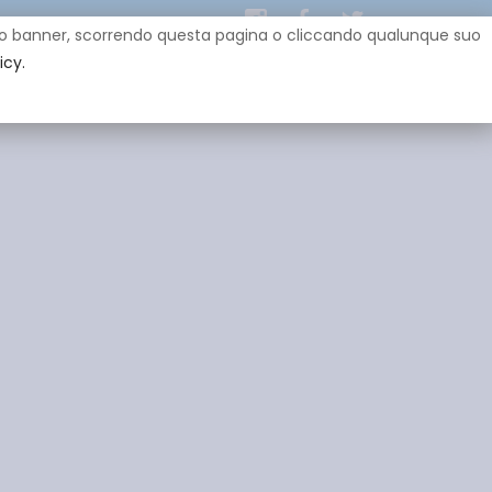
uesto banner, scorrendo questa pagina o cliccando qualunque suo
icy.
EY
SPONSOR
GADGET
CONTATTI