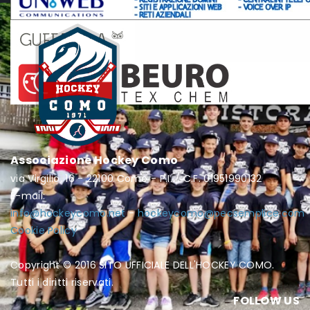
Associazione Hockey Como
via Virgilio, 16 - 22100 Como - P.I. / C.F. 01951990132
E-mail:
info@hockeycomo.net
-
hockeycomo@pecsemplice.com
Cookie Policy
Copyright © 2016 SITO UFFICIALE DELL'HOCKEY COMO.
Tutti i diritti riservati.
FOLLOW US