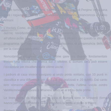
Ottavo turno di Ihl domani sera alle ore 19.00 in quelli di Pergine Valsugana
dove i ragazzi allenati da coach Malkov affronteranno i biancorossi di Fabio
Armani.
L’Hockey Como, dopo la sconfitta con Merano e la contemporanea vittoria
dell’Hc Valdifiemme contro le Linci, si presenta in Trentino Alto Adige
all’ultimo posto in graduatoria, con soli 5 punti. Proprio per questo la sfida, in
programma al Palaghiaccio di Pergine Valsugana, si preannuncia delicata
per la classifica biancoblù.
Nonostante i progressi visti nelle ultime gare ora diventa fondamentale
trovare una vittoria che manca dal 7 ottobre. E domani sera può essere
l’occasione per riscattarsi dalle ultime uscite.
I padroni di casa invece navigano al sesto posto solitario, con 10 punti in
classifica e una differenza gol di -2 (18 gol realizzati e 20 subiti). Dal canto
loro vorranno sicuramente dimenticare in fretta l’ultima uscita contro
Valdifiemme per provare a rimanere attaccati al treno delle prime.
Le linee scelte da Malkov per la gara di domani sono le seguenti (torna
Ivanov per Luciani. Mentre Tesini difenderà la porta al posto di Pilon):
Portieri:
Federico Tesini, Fabio Del Vecchio.