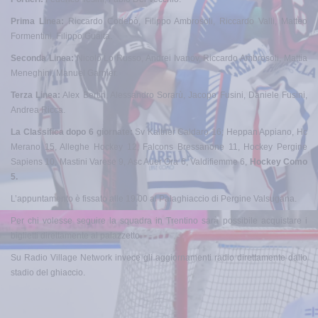
Prima Linea:
Riccardo Codebò, Filippo Ambrosoli, Riccardo Valli, Matteo
Formentini, Filippo Guaita.
Seconda Linea:
Nicolò Lo Russo, Andrei Ivanov, Riccardo Ambrosoli, Mattia
Meneghini, Manuel Garnier.
Terza Linea:
Alex Bertin, Alessandro Sorarù, Jacopo Fusini, Daniele Fusini,
Andrea Ricca.
La Classifica dopo 6 giornate:
Sv Kaltner Caldaro 16; Heppan Appiano, Hc
Merano 15, Alleghe Hockey 12, Falcons Bressanone 11, Hockey Pergine
Sapiens 10, Mastini Varese 9, Asc Auer Ora 6, Valdifiemme 6,
Hockey Como
5.
L’appuntamento è fissato alle 19.00 al Palaghiaccio di Pergine Valsugana.
Per chi volesse seguire la squadra in Trentino sarà possibile acquistare i
biglietti direttamente al palazzetto.
Su Radio Village Network invece gli aggiornamenti radio direttamente dallo
stadio del ghiaccio.