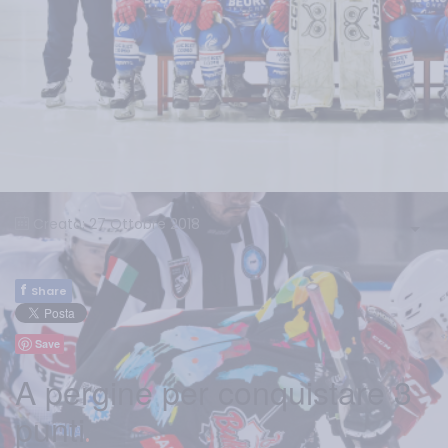
Creato: 27 Ottobre 2018
f
Share
Save
A pergine per conquistare 3
punti
.