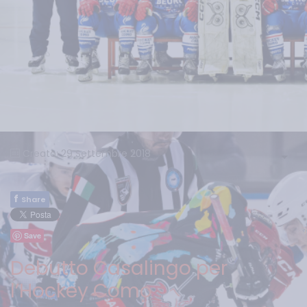
Creato: 29 Settembre 2018
f
Share
Save
Debutto Casalingo per
l’Hockey Como