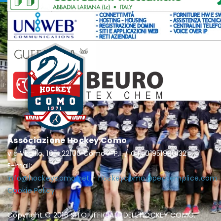
Associazione Hockey Como
via Virgilio, 16 - 22100 Como - P.I. / C.F. 01951990132
E-mail:
info@hockeycomo.net
-
hockeycomo@pecsemplice.com
Cookie Policy
Copyright © 2016 SITO UFFICIALE DELL'HOCKEY COMO.