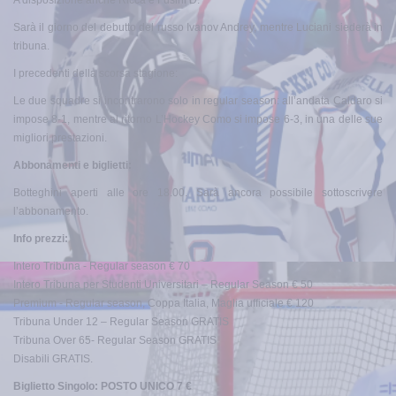
Sarà il giorno del debutto del russo Ivanov Andrey, mentre Luciani siederà in
tribuna.
I precedenti della scorsa stagione:
Le due squadre si incontrarono solo in regular season: all’andata Caldaro si
impose 8-1, mentre al ritorno L’Hockey Como si impose 6-3, in una delle sue
migliori prestazioni.
Abbonamenti e biglietti:
Botteghini aperti alle ore 18.00. Sarà ancora possibile sottoscrivere
l’abbonamento.
Info prezzi:
Intero Tribuna - Regular season € 70
Intero Tribuna per Studenti Universitari – Regular Season € 50
Premium - Regular season, Coppa Italia, Maglia ufficiale € 120
Tribuna Under 12 – Regular Season GRATIS
Tribuna Over 65- Regular Season GRATIS
Disabili GRATIS.
Biglietto Singolo: POSTO UNICO 7 €