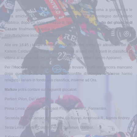
Terza giornata di IHL e finalmente l’
Hockey Como
torna a giocare tra le
mura amiche. Questa volta però potrà contare sul sostegno del proprio
pubblico, dopo un anno e mezzo di spalti deserti. Lo
stadio del ghiaccio di
Casate
finalmente riaprirà le porte dopo i primi lavori di adeguamento e
ristrutturazione iniziati lo scorso aprile.
Alle ore 18.45 i lariani incroceranno le stecche contro gli altoatesini del SV
Kaltern Caldaro che si presentano in riva al lario con 5 punti in classifica (1
vittoria al supplementare contro Pergine, e una vittoria contro Appiano).
Per l’
Hockey Como
diventa importante trovare i punti che ancora mancano
dopo queste prime 2 giornate. Le sconfitte di Alleghe e Varese hanno
relegato i lariani in fondo alla classifica, insieme ad Ora.
Malkov
potrà contare sui seguenti giocatori:
Portieri: Pilon, Del Vecchio.
Prima Linea: Codebò, Ambrosoli F., Valli, Fusini J., Formentini.
Seconda Linea: Garnier, Meneghini, Lo Russo, Ambrosoli R., Ivanov Andrey.
Terza Linea: Bertin, Cordin, Penna, Salomon, Gardiol.
A disposizione anche Ricca e Fusini D.