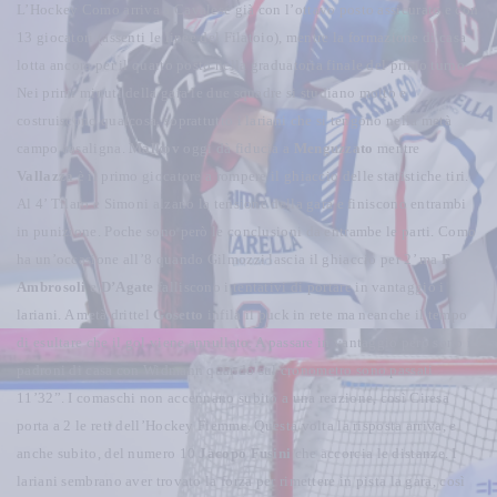
L’Hockey Como arriva a Cavalese già con l’ottavo posto assicurato e con
13 giocatori (assenti le linee del Filatoio), mentre la formazione di casa
lotta ancora per il quarto posto nella graduatoria finale del primo turno.
Nei primi minuti della gara le due squadre si studiano molto e
costruiscono qualcosa, soprattutto i lariani che si tengono nella metà
campo casaligna.
Malkov
oggi dà fiducia a
Menguzzato
mentre
Vallazza
è il primo giocatore a rompere il ghiaccio delle statistiche tiri.
Al 4’ Tilaro e Simoni alzano la tensione della gara e finiscono entrambi
in punizione. Poche sono però le conclusioni da entrambe le parti. Como
ha un’occasione all’8 quando Gilmozzi lascia il ghiaccio per 2’ ma
F.
Ambrosoli
e
D’Agate
falliscono i tentativi di portare in vantaggio i
lariani. A metà drittel
Gosetto
infila il puck in rete ma neanche il tempo
di esultare che il gol viene annullato. A passare in vantaggio però sono i
padroni di casa con Widmann quando sul cronometro sono passati
11’32”. I comaschi non accennano subito a una reazione, così Ciresa
porta a 2 le reti dell’Hockey Fiemme. Questa volta la risposta arriva, e
anche subito, del numero 10
Jacopo Fusini
che accorcia le distanze. I
lariani sembrano aver trovato la forza per rimettere in pista la gara, così