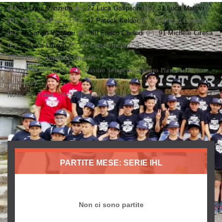
(F),
24 Loris Vanzetta
(F),
27 Luca Gasperini
(G),
31 Luca Mattivi
(D), 35 Lukas Piazza (G),
47 Patrick Kelder
(F), 55 Marco Demattio
(F),
77 Simon Vinatzer
(D),
80 Enrico Chelodi
(F),
91 Michele Ciresa
(F),
96 Luca Lauton
(F), 97 Lorsi Vincenzi (F).
Allenatore:
Armando Chelodi
Arbitri:
Massimo De Col, Leandro Soraperra (Alberto Plancher, Simone
Soraperra)
Note:
Tiri Totali: 14–15; Penalità: 26-16.
PARTITE MESE: SERIE IHL
Non ci sono partite