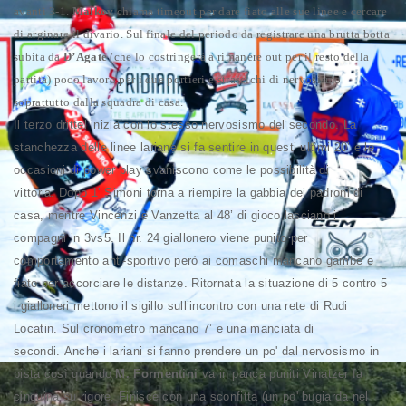
avanti 3-1.
Malkov
chiama timeout per dare fiato alle sue linee e cercare
di arginare il divario. Sul finale del periodo da registrare una brutta botta
subita da
D’Agate
(che lo costringerà a rimanere out per il resto della
partita) poco lavoro per i due portieri e strascichi di nervosismo
soprattutto dalla squadra di casa.
Il terzo drittel inizia con lo stesso nervosismo del secondo. La
stanchezza delle linee lariane si fa sentire in questi ultimi 20’ e le
occasioni di power play svaniscono come le possibilità di
vittoria.
Dopo 1’ Simoni torna a riempire la gabbia dei padroni di
casa, mentre Vincenzi e Vanzetta al 48’ di gioco lasciano i
compagni in 3vs5. Il nr. 24 giallonero viene punito per
comportamento anti-sportivo però ai comaschi mancano gambe e
fiato per accorciare le distanze.
Ritornata la situazione di 5 contro 5
i gialloneri mettono il sigillo sull’incontro con una rete di Rudi
Locatin. Sul cronometro mancano 7’ e una manciata di
secondi.
Anche i lariani si fanno prendere un po' dal nervosismo in
pista così quando
M. Formentini
va in panca puniti Vinatzer fa
cinquina su rigore. Finisce con una sconfitta (un po' bugiarda nel