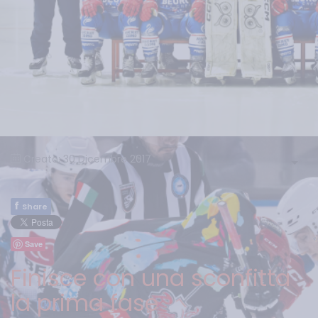
Creato: 30 Dicembre 2017
f
Share
Save
Finisce con una sconfitta
la prima fase