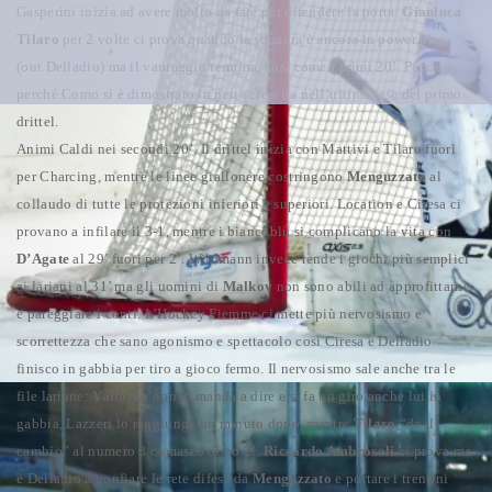
Gasperini inizia ad avere molto da fare per difendere la porta.
Gianluca
Tilaro
per 2 volte ci prova quando la squadra è ancora in power play
(out Delladio) ma il vantaggio termina, così come i primi 20’. Peccato
perché Como si è dimostrato in netta crescita nell’ultima fase del primo
drittel.
Animi Caldi nei secondi 20’. Il drittel inizia con Mattivi e Tilaro fuori
per Charcing, mentre le linee giallonere costringono
Menguzzato
al
collaudo di tutte le protezioni inferiori e superiori. Location e Ciresa ci
provano a infilare il 3-1, mentre i biancoblù si complicano la vita con
D’Agate
al 29’ fuori per 2’. Wildmann invece rende i giochi più semplici
ai lariani al 31’ ma gli uomini di
Malkov
non sono abili ad approfittarne
e pareggiare i conti. L’Hockey Fiemme ci mette più nervosismo e
scorrettezza che sano agonismo e spettacolo così Ciresa e Delladio
finisco in gabbia per tiro a gioco fermo. Il nervosismo sale anche tra le
file lariane:
Vallazza
non le manda a dire e si fa un giro anche lui in
gabbia, Lazzeri lo raggiunge un minuto dopo, mentre
Tilaro
“da il
cambio” al numero 3 comasco dopo 2’.
Riccardo Ambrosoli
ci prova ma
è Delladio a gonfiare le rete difesa da
Menguzzato
e portare i trentini