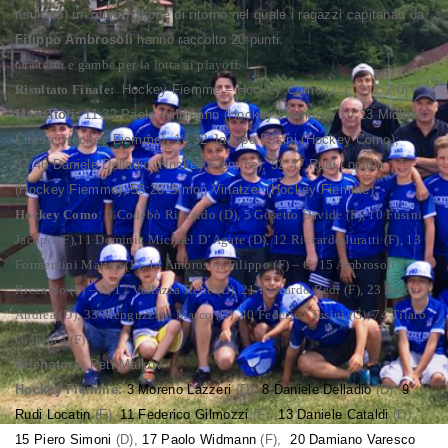
risultato) un ottimo girone di ritorno nel quale i ragazzi capitanati da
Filippo Ambrosoli
hanno raccolto 20 punti.
Ora testa e gambe per la lotta ai playoff.
Risultato Finale:
Hockey Fiemme – Hockey Como (2:1; 1:0; 2:0)
Marcatori:
11:32 Paolo Wildmann (Hockey Fiemme), 14:13 Michele
Ciresa (Hockey Fiemme), 14:32 Jacopo Fusini (Hockey Como);
37:46 Daniele Delladio (Hockey Fiemme); 52:47 Rudi Locatin
(Hockey Fiemme), 58:20 Simon Vinatzer (Hockey Fiemme).
Hockey Como
: 3 Codebò Riccardo (D), 5 Gosetto Davide (F), 10 Fusini
Jacopo (F),11 Dominic Michael D’Agate (D), 12 Riccardo Iuratti (F), 13
Formentini Matteo (F), 14 Ambrosoli Filippo (F) – C, 15 Ambrosoli
Riccardo (F) – A, 17 Vallazza Renè (D), 21 Riccardo Redi (F), 23 Ricca
Andrea (D), 33 Menguzzato Marco (G), 40 Federico Tesini (G), 74 Tilaro
Gianluca (F).
Allenatore:
Petr Malkov
Hockey Fiemme:
3 Moreno Lazzeri
(D),
8 Daniele Delladio
(D),
9
Rudi Locatin
(F),
11 Federico Gilmozzi
(F),
13 Daniele Cataldi
(D),
15 Piero Simoni
(D),
17 Paolo Widmann
(F),
20 Damiano Varesco