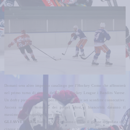
Domani sera altro impegno casalingo per l’Hockey Como che affronterà
nel primo turno di ritorno dell’Italian Hockey League i Bandits Varese.
Un derby pieno di stimoli per risollevarsi dalle sei sconfitte consecutive.
Ancora senza il sostegno dei propri tifosi, i biancoblù daranno il
massimo per conquistare i tre punti.
GLI AVVERSARI
I Bandits Varese hanno chiuso il girone di andata con
cinque vittorie e sei sconfitte segnando 32 gol. All’andata i ragazzi di