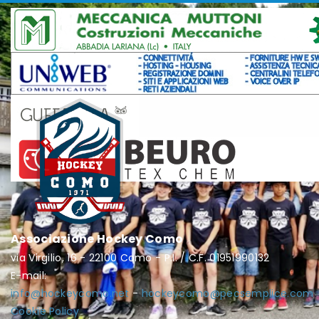
Associazione Hockey Como
via Virgilio, 16 - 22100 Como - P.I. / C.F. 01951990132
E-mail:
info@hockeycomo.net
-
hockeycomo@pecsemplice.com
Cookie Policy