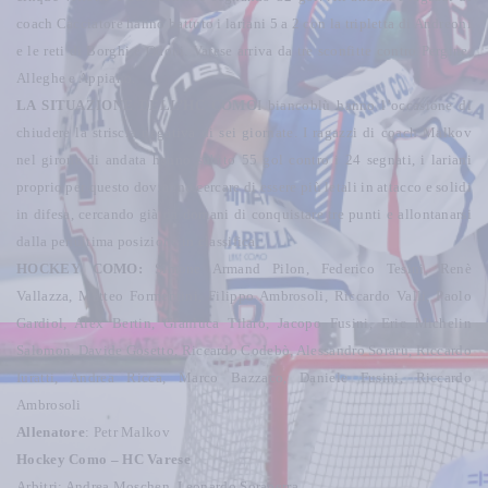
coach Cacciatore hanno battuto i lariani 5 a 2 con la tripletta di Andreoni
e le reti di Borghi e Odoni. Varese arriva da tre sconfitte contro Pergine,
Alleghe e Appiano.
LA SITUAZIONE DELL’HC COMO
I biancoblù hanno l’occasione di
chiudere la striscia negativa di sei giornate. I ragazzi di coach Malkov
nel girone di andata hanno subito 55 gol contro i 24 segnati, i lariani
proprio per questo dovranno cercare di essere più letali in attacco e solidi
in difesa, cercando già da domani di conquistare tre punti e allontanarsi
dalla penultima posizione in classifica.
HOCKEY COMO:
Simone Armand Pilon, Federico Tesini, Renè
Vallazza, Matteo Formentini, Filippo Ambrosoli, Riccardo Valli, Paolo
Gardiol, Alex Bertin, Gianluca Tilaro, Jacopo Fusini, Eric Michelin
Salomon, Davide Gosetto, Riccardo Codebò, Alessandro Sorarù, Riccardo
Iuratti, Andrea Ricca, Marco Bazzaco, Daniele Fusini, Riccardo
Ambrosoli
Allenatore
: Petr Malkov
Hockey Como – HC Varese
Arbitri: Andrea Moschen, Leonardo Soraperra