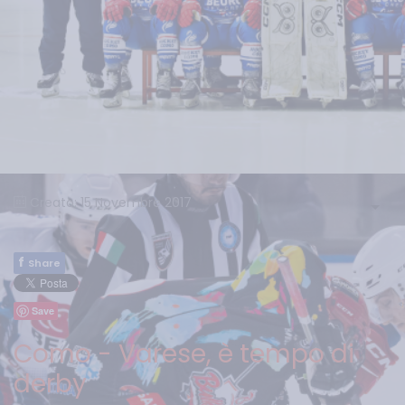
Creato: 15 Novembre 2017
f
Share
Save
Como - Varese, è tempo di
derby