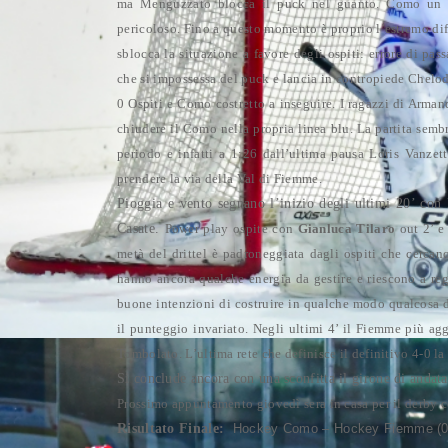
ma Menguzzato blocca il puck nel guanto. Como un p
pericoloso.
Fino a questo momento è proprio l’estremo dif
sblocca la situazione a favore degli ospiti: errore di p
che si impossessa del puck e lancia in contropiede Chelodi
0 Ospiti e Como costretto a inseguire.
I ragazzi di Arman
chiudere il Como nella propria linea blu.
La partita sembr
periodo e infatti a 1:26 dall’ultima pausa Loris Vanzett
prendere la via della Val di Fiemme.
Pioggia e vento segnano l’inizio degli ultimi 20’ con 
Casate.
Power play ospite con
Gianluca Tilaro
out 2’ e
metà del drittel è padroneggiata dagli ospiti che cercan
hanno ancora qualche energia da gestire e riescono a re
buone intenzioni di costruire in qualche modo qualcosa d
il punteggio invariato.
Negli ultimi 4’ il Fiemme più agg
Tombolato.
L’ultima rete che definisce il definitivo 4-0 l
Si conclude ancora con una sconfitta il girone di andat
Prossimo appuntamento giovedì sera in casa per il derby c
Risultato Finale:
Hockey Como – Hockey Fiemme (0-0