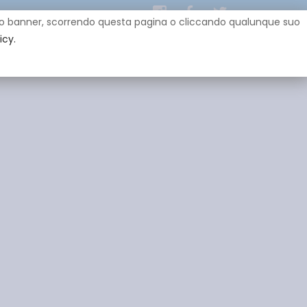
uesto banner, scorrendo questa pagina o cliccando qualunque suo
icy.
EY
SPONSOR
GADGET
CONTATTI