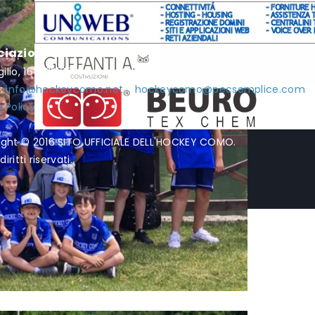
ciazione Hockey Como
rgilio, 16 - 22100 Como - P.I. / C.F. 01951990132
l:
info@hockeycomo.net
-
hockeycomo@pecsemplice.com
 Policy
ight © 2016 SITO UFFICIALE DELL'HOCKEY COMO.
diritti riservati.