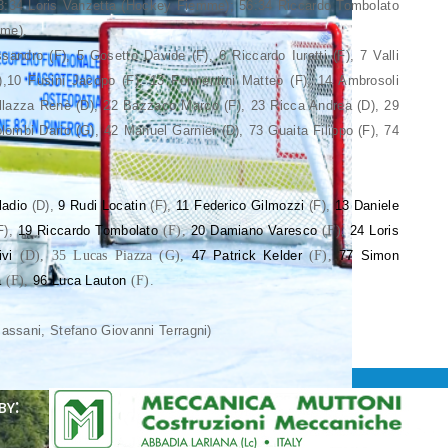
:34 Loris Vanzetta (Hockey Fiemme); 56:34 Riccardo Tombolato
mme).
andro (F), 5 Gosetto Davide (F), 6 Riccardo Iuratti (F), 7 Valli
D),10 Fusini Jacopo (F), 13 Formentini Matteo (F), 14 Ambrosoli
allazza Renè (D), 22 Bazzaco Marco (F), 23 Ricca Andrea (D), 29
ombi Dario (G), 42 Manuel Garnier (D), 73 Guaita Filippo (F), 74
ladio
(D),
9 Rudi Locatin
(F),
11 Federico Gilmozzi
(F),
13 Daniele
F),
19 Riccardo Tombolato
(F)
,
20 Damiano Varesco
(F)
,
24 Loris
vi
(D), 35 Lucas Piazza (G),
47 Patrick Kelder
(F),
77 Simon
a
(F)
,
96 Luca Lauton
(F).
Bassani, Stefano Giovanni Terragni)
by: