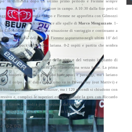
o’ in difficoltà dopo un ottimo primo periodo e Fiemme sempre
ensore lariano a essere il migliore in campo.
A 10:30 dalla fine però si
assaggio dei lariani a metà campo e Fiemme ne approfitta con Gilmozzi
: tiro preciso e puck che finisce alle spalle di
Marco Menguzzato
. 1-
do Chelodi escono bene dalla situazione di vantaggio e continuano a
a prendere la via della Val di Fiemme soprattutto negli ultimi 10’ del
a stecca il puck nella porta lariana. 0-2 ospiti e partita che sembra
l’acqua che invade una parte della pista e del vetusto impianto di
 Fiemme insidioso nella linea blu offensiva ma senza ferire.
La prima
o di chiudere la pratica gestendo bene spazi e passaggi, ma i lariano
ggere il colpo.
A 8’ dalla fine Como va in Power Play (out Mattivi) e
i buono per accorciare le distanze, ma i 120 secondi si chiudono con
ressivo e, complici le superiori energie, chiude la gara con Riccardo
a sigla Enrico Chelodi a pochi secondi dal termine.
a dell’Hockey Como e solo 6 punti in classifica.
ontro Varese.
; 0-2; 0-2)