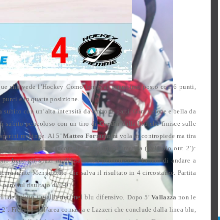
ague che vede l’Hockey Como fermo al penultimo posto con 6 punti,
punti e in quarta posizione.
ia subito con un’alta intensità da ambo le parti.
Gara veloce e bella da
o subito pericoloso con un tiro di
Cordin
dalla blu che finisce sulle
sperini respinge.
Al 5’
Matteo Formentini
vola in contropiede ma tira
metà drittel Como ancora in superiorità numerica (Delladio out 2’):
o bene gli spazi in difesa senza permettere ai lariani di andare a
sicuramente Menguzzato che salva il risultato in 4 circostanze.
Partita
però sul risultato di 0-0.
iude subito i giallo-neri nel blu difensivo.
Dopo 5’
Vallazza
non le
t 2’.
Fiemme nell’area comasca e Lazzeri che conclude dalla linea blu,