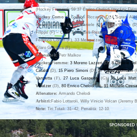
Marcatori:
29:30 Enrico Chelodi (Hockey Fiemme), 38
(Hockey Fiemme), 59:37 Enrico Chelodi (Hockey Fie
Hockey Como
: 3 Codebò Riccardo (D),4 Soraru Aless
Riccardo (D), 8 Fusini Daniele (D), 9 Alex Bertin (
Filippo (F) – C, 15 Ambrosoli Riccardo (F) – A, 17 V
Federico Cordin (F), 33 Menguzzato Marco (G), 35 Col
Tilaro Gianluca (F).
Allenatore:
Petr Malkov
Hockey Fiemme:
3 Moreno Lazzeri
(D),
8 Daniele Del
Cataldi
(D),
15 Piero Simoni
(D),
17 Paolo Widmann
(
Vanzetta
(F),
27 Luca Gasperini
(G),
31 Luca Matti
Vinatzer
(D),
80 Enrico Chelodi
(F)
,
91 Michele Cires
Allenatore:
Armando Chelodi
Arbitri:
Fabio Lottaroli, Willy Vinicio Volcan (Jeremy 
Note:
Tiri Totali: 31–42; Penalità: 12-10.
sponsored 