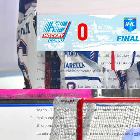
Ultima gara del girone di andata di Italian Hockey Le
mentre l’Hockey Fiemme insegue il gruppo di testa con 20 
L’Ingaggio iniziale lo vincono gli ospiti e la partita iniz
vedere.
La prima penalità ospite arriva dopo 1:40 e Com
protezioni.Il giocatore Lariano ci riprova dopo 30” ma Ga
in bocca all’estremo difensore in maglia giallo-nera.
A 
Ambrosoli
e compagni ci provano ma i Trentini chiudon
segno.
Il protagonista della seconda metà del periodo è 
molto equilibrata, combattuta e bella da vedere che finisce 
Il secondo drittel inizia bene per l’Hockey Como che ch
manda a dire a Ciresa e quasi rissa con i due giocatori ou