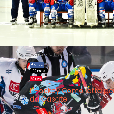
Creato: 12 Novembre 2017
f
Share
Save
L'Hockey Como lotta pe
da Casate