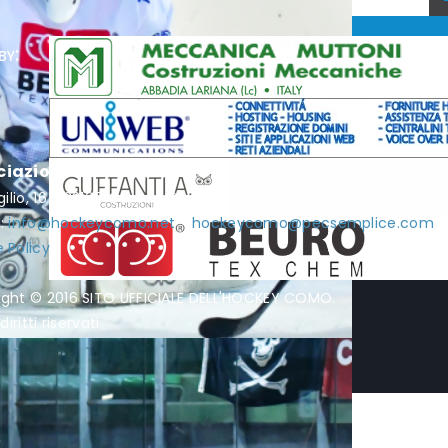
by:
ciazione Hockey Como
rgilio, 16 - 22100 Como - P.I. / C.F. 01951990132
l:
info@hockeycomo.net
-
hockeycomo@pecsemplice.com
 Policy
ight © 2016 SITO UFFICIALE DELL'HOCKEY COMO.
diritti riservati.