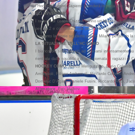
l’Hockey Pergine Sapiens scenderà in pista allo Stad
GLI AVVERSARI
I ragazzi di coach Chizzali hanno un bilancio di due vi
per 7 a 2 e con Chiavenna per 3 a 0. L’unica sconfitta 
raggiunto la finale scudetto contro Milano perdendo la 
LA SITUAZIONE DELL’HC COMO
I bianco-blu sono riusciti ad allenarsi intensamente s
rientrato dalla squalifica di una giornata. I ragazzi d
HOCKEY COMO:
Marco Menguzzato, Dario Colombi, R
Ambrosoli, Filippo Ambrosoli, Riccardo Codebò, Andrea
Domenic D’Agate, Daniele Fusini, Riccardo Redi, Jac
Allenatore
: Petr Malkov