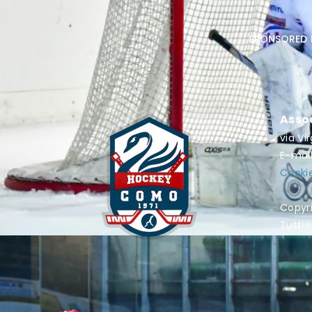
sponsored 
Asso
via Vi
E-mai
Cookie
Copyr
Tutti i 