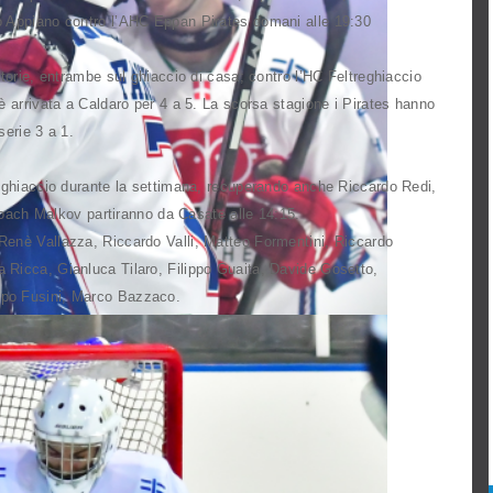
io Appiano contro l’AHC Eppan Pirates domani alle 19:30
ttorie, entrambe sul ghiaccio di casa; contro l’HC Feltreghiaccio
è arrivata a Caldaro per 4 a 5. La scorsa stagione i Pirates hanno
serie 3 a 1.
u ghiaccio durante la settimana, recuperando anche Riccardo Redi,
i Coach Malkov partiranno da Casate alle 14:15.
enè Vallazza, Riccardo Valli, Matteo Formentini, Riccardo
 Ricca, Gianluca Tilaro, Filippo Guaita, Davide Gosetto,
opo Fusini, Marco Bazzaco.