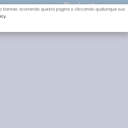
uesto banner, scorrendo questa pagina o cliccando qualunque suo
icy.
EY
SPONSOR
GADGET
CONTATTI