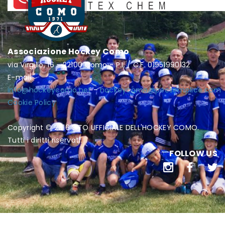
Associazione Hockey Como
via Virgilio, 16 - 22100 Como - P.I. / C.F. 01951990132
E-mail:
info@hockeycomo.net
-
hockeycomo@pecsemplice.com
Cookie Policy
Copyright © 2016 SITO UFFICIALE DELL'HOCKEY COMO.
Tutti i diritti riservati.
FOLLOW US