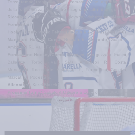
Terzo tempo tranquillo per i comaschi che approfittando
della stanchezza del Feltre, segnano altri due gol con
Riccardo Valli
e con il giovane debuttante
Matteo
Formentini
.
Hockey Como vs Hc Feltreghiaccio 6 - 2 (2-1) (2-1) (2-0)
Marcatori Hockey Como:
Roccaforte, Ballarate, Gosetto,
Ambrosoli R., Valli, Formentini.
Formazione Hockey Como:
Foppiani, Menguzzato, Fusini,
Ballarate, Torboli, Valli, Sala, Ambrosoli R., Costa,
Meneghini, Roccaforte, Ambrosoli F., Formentini, Gosetto,
Marcati L., Podestani.
Allenatore:
Karel Blazek
Prossimo turno:
Sabato 4 Ottobre a Egna ore 19,30 Ora –
Como