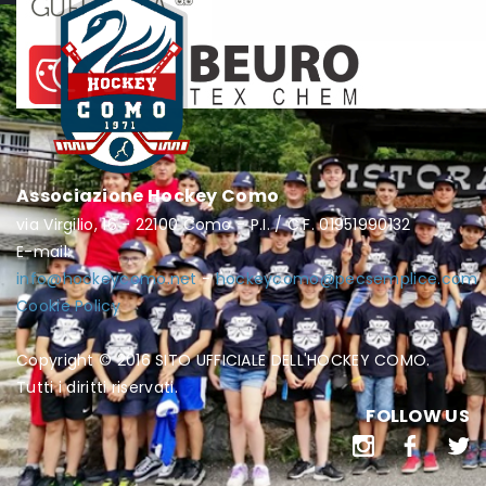
Associazione Hockey Como
via Virgilio, 16 - 22100 Como - P.I. / C.F. 01951990132
E-mail:
info@hockeycomo.net
-
hockeycomo@pecsemplice.com
Cookie Policy
Copyright © 2016 SITO UFFICIALE DELL'HOCKEY COMO.
Tutti i diritti riservati.
FOLLOW US