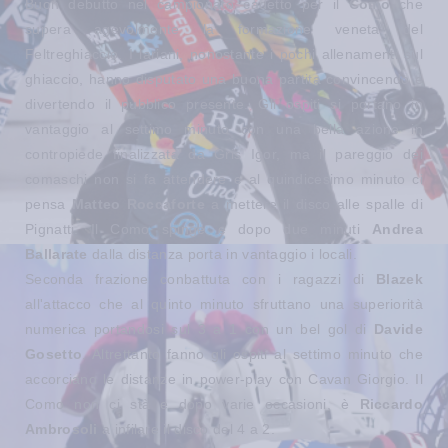
Buon debutto nel campionato cadetto per il
Como
che
supera agevolmente la formazione veneta del
Feltreghiaccio. I lariani, nonostante i pochi allenamenti sul
ghiaccio, hanno disputato una buona partita convincendo e
divertendo il pubblico presente. Gli ospiti si portano in
vantaggio al settimo minuto con una bella azione in
contropiede finalizzata da Gris Igor, ma il pareggio dei
comaschi non si fa attendere e al quindicesimo minuto ci
pensa
Matteo Roccaforte
a mettere il disco alle spalle di
Pignatti. Il Como spinge e dopo due minuti
Andrea
Ballarate
dalla distanza porta in vantaggio i locali.
Seconda frazione conbattuta con i ragazzi di
Blazek
all'attacco che al quinto minuto sfruttano una superiorità
numerica portandosi sul 3 a 1 con un bel gol di
Davide
Gosetto
. Altrettanto fanno gli ospiti al settimo minuto che
accorciano le distanze in power-play con Cavan Giorgio. Il
Como non ci stà e dopo varie occasioni, è
Riccardo
Ambrosoli
a infilare il disco del 4 a 2.