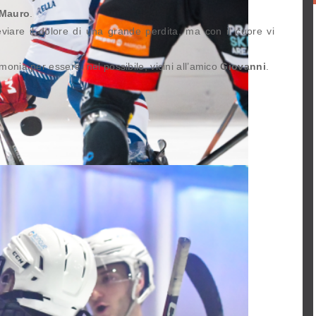
Mauro
.
viare il dolore di una grande perdita, ma con il cuore vi
onia per essere, nel possibile, vicini all’amico
Giovanni
.