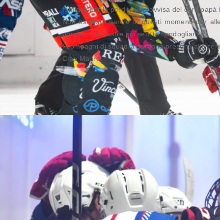
famiglia per la perdita improvvisa del caro papà
Non esistono parole in questi momenti per alle
porgiamo le nostre più sentite condoglianze.
I compagni di squadra saranno presenti alla cerim
Ciao Mauro.