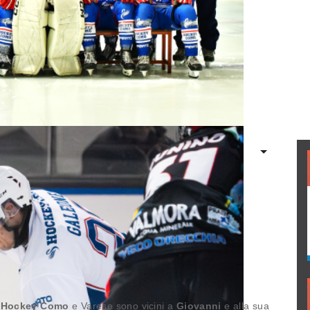
’
Hockey Como
e Varese sono vicini a
Giovanni
e alla sua