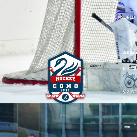
sponsored 
Asso
via Vi
E-mai
Cookie
Copyr
Tutti i 