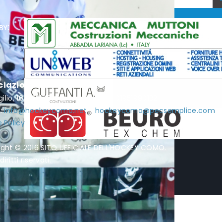
by:
ciazione Hockey Como
rgilio, 16 - 22100 Como - P.I. / C.F. 01951990132
l:
info@hockeycomo.net
-
hockeycomo@pecsemplice.com
 Policy
ight © 2016 SITO UFFICIALE DELL'HOCKEY COMO.
diritti riservati.