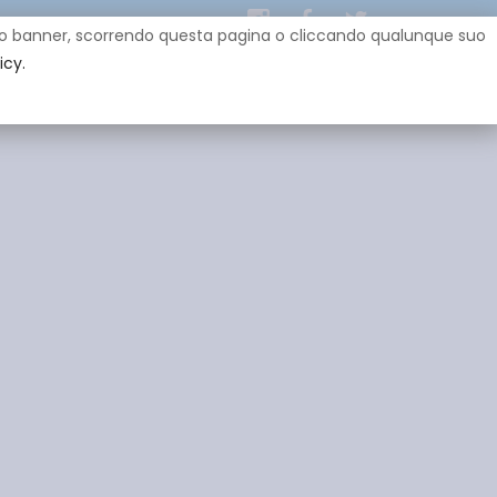
uesto banner, scorrendo questa pagina o cliccando qualunque suo
icy.
EY
SPONSOR
GADGET
CONTATTI