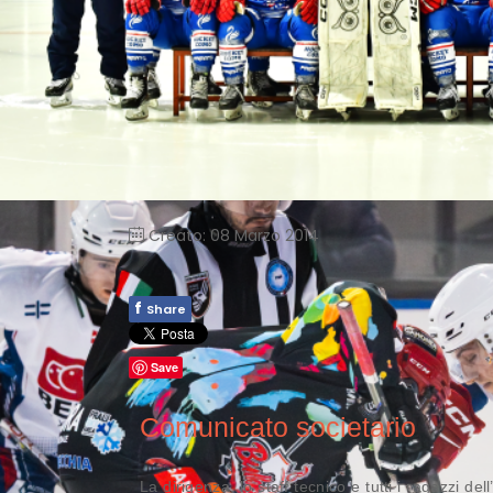
Creato: 08 Marzo 2014
f
Share
Save
Comunicato societario
La dirigenza, lo staff tecnico e tutti i ragazzi dell