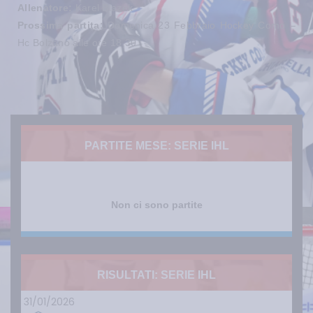
Allenatore:
Karel Blazek
Prossima partita:
Domenica 23 Febbraio Hockey Como –
Hc Bolzano alle ore 18,30
PARTITE MESE: SERIE IHL
Non ci sono partite
RISULTATI: SERIE IHL
31/01/2026