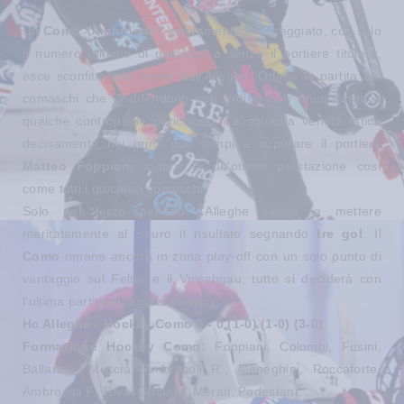
Un
Como “Ambrosoli”
ampiamente rimaneggiato, con solo
il numero minimo di giocatori e senza il portiere titolare,
esce sconfitto con onore dall'Alleghe. Ottima la partita dei
comaschi che si difendono con ordine non rinunciando a
qualche contropiede pericoloso. La squadra veneta fatica
decisamente nei primi due tempi a superare il portiere
Matteo Foppiani
autore di un'ottima prestazione così
come tutti i giocatori comaschi.
Solo nel terzo periodo l'Alleghe riesce a mettere
meritatamente al sicuro il risultato segnando
tre gol
. Il
Como
rimane ancora in zona play-off con un solo punto di
vantaggio sul Feltre e il Vinschgau, tutto si deciderà con
l'ultima partita di regular season.
Hc Alleghe - Hockey Como 5 - 0 (1-0) (1-0) (3-0)
Formazione Hockey Como:
Foppiani, Colombi, Fusini,
Ballarate, Muscia, Ambrosoli R., Meneghini, Roccaforte,
Ambrosoli F., Riva, Gosetto, Merati, Podestani.