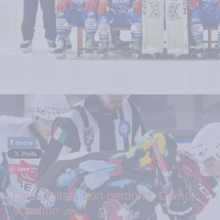
Creato: 17 Febbraio 2014
f
Share
Save
La capolista non perdona, Como
sconfitto