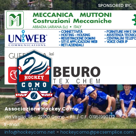
sponsored by:
Associazione Hockey Como
via Virgilio, 16 - 22100 Como - P.I. / C.F. 01951990132
E-mail:
info@hockeycomo.net
-
hockeycomo@pecsemplice.com