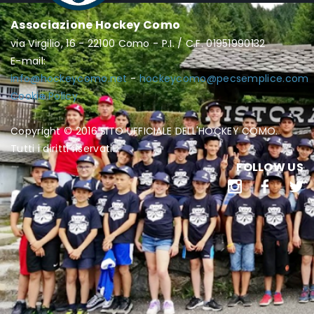
Associazione Hockey Como
via Virgilio, 16 - 22100 Como - P.I. / C.F. 01951990132
E-mail:
info@hockeycomo.net
-
hockeycomo@pecsemplice.com
Cookie Policy
Copyright © 2016 SITO UFFICIALE DELL'HOCKEY COMO.
Tutti i diritti riservati.
FOLLOW US