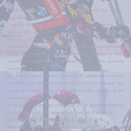
Secca sconfitta sul ghiaccio della capolista Ora che si
aggiudica la Regular Season meritatamente.
I ragazzi di Blazek, pur giocando una buona partita, non
sono riusciti a contenere gli altoatesini se non nell'ultimo
periodo. Devastanti i padroni di casa soprattutto in
superiorità numerica, infatti ben tre reti sono state messe a
segno in Power Play. L'unica marcatura comasca è stata
realizzata da
Riccardo Ambrosoli
a metà della seconda
frazione.
Il Como chiude la Regular Season al
6° posto
ed andrà ad
incontrare già mercoledì prossimo in trasferta l'Alleghe che
ha chiuso il campionato, grazie alla vittoria a tavolino di ieri
contro il Valpellice, al 3° posto.
Un quarto di finale non impossibile per la squadra comasca
che in campionato ha vinto in casa e perso in trasferta.
HC ORA - HOCKEY COMO 8 – 1 (2-0) (5-1) (1-0)
Marcatori Hockey Como:
Ambrosoli Riccardo