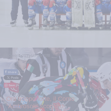
Creato: 25 Febbraio 2013
f
Share
Save
Ora troppo forte, il Como
“Ambrosoli“ sconfitto