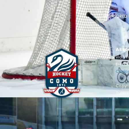
sponsored 
Asso
via Vi
E-mai
Cookie
Copyr
Tutti i 