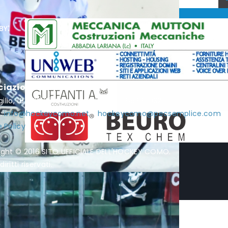
by:
ciazione Hockey Como
rgilio, 16 - 22100 Como - P.I. / C.F. 01951990132
l:
info@hockeycomo.net
-
hockeycomo@pecsemplice.com
 Policy
ight © 2016 SITO UFFICIALE DELL'HOCKEY COMO.
diritti riservati.