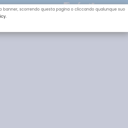
uesto banner, scorrendo questa pagina o cliccando qualunque suo
icy.
EY
SPONSOR
GADGET
CONTATTI