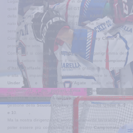
Lugano, allenatore da 32 anni in diverse società svizzere
quali le giovanili del Lugano, del GTD Bellinzona ed autore
della promozione in B2 del Chiavenna:
KAREL BLAZEK
,
nato in Repubblica Ceca il 8/05/1945; ha firmato questa
sera, dopo una riunione con lo staff societario nella sede di
Como, un contratto che lo legherà all’
Hockey Como
per i
prossimi tre anni.
Con
Karel
si completa a questo punto l'organigramma del
nostro settore tecnico dove il nostro allenatore
Campione
d’Italia Raffaele Meglio
, continuerà grazie al suo carisma
e alla sua impareggiabile esperienza a seguire le squadre
Under 14 e 16
,
Loris D’Agate
aiuto allenatore
dell’
Under12 e dei portieri
,
Erica Turconi con Sonia
Cappato ed Andrea Lavazza
a cui saranno affidate la
gestione della
Scuola Hockey
e delle squadre
Under 8, 9
e 1
0.
Ma la nostra dirigenza sta ancora duramente lavorando per
poter essere più competitivi nel prossimo
Campionato di