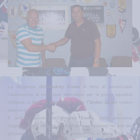
La dirigenza dell’
Hockey Como
è lieta di annunciare
l’assunzione di un nuovo allenatore per la prima squadra
militante in
Serie C Nazionale
e per
l’Under 12
del nostro
settore giovanile.
Il settore tecnico dell’
Hockey Como
, dalla prossima
stagione, potrà vantare fra le proprie competenti fila uno dei
giocatori artefici della prima promozione in serie LNA del