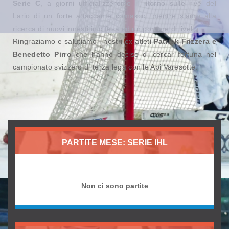
Serie C
, a giorni ufficializzeremo il ritorno sulle rive del
Lario di un forte attaccante comasco, mentre siamo alla
ricerca di nuovi innesti in difesa ed un portiere di livello.
Ringraziamo e salutiamo i nostri ex atleti
Patrick Frizzera e
Benedetto Pirro
che hanno deciso di cercar fortuna nel
campionato svizzero di terza lega con le Api Varesotte.
PARTITE MESE: SERIE IHL
Non ci sono partite