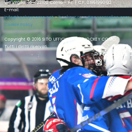
via Virgilio, 16 - 22100 Como - P.I. / C.F. 01951990132
E-mail:
info@hockeycomo.net
-
hockeycomo@pecsemplice.com
Cookie Policy
Copyright © 2016 SITO UFFICIALE DELL'HOCKEY COMO.
Tutti i diritti riservati.
FOLLOW US