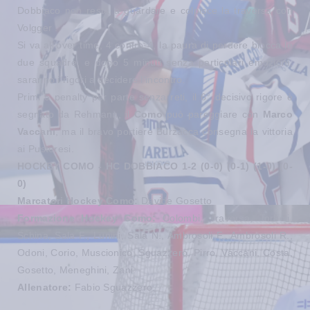
Dobbiaco non resta a guardare e colpisce la traversa con
Volgger .
Si va all'over time, 4 contro 4, la paura di perdere blocca le
due squadre, e dopo 5 minuti senza particolari emozioni,
saranno i rigori a decidere l'incontro.
Primi 5 penalty per parte senza reti, il 6° decisivo rigore è
segnato da Rehmann, il
Como
può pareggiare con
Marco
Vaccani
, ma il bravo portiere Burzacca consegna la vittoria
ai Pusteresi.
HOCKEY COMO - HC DOBBIACO 1-2 (0-0) (0-1) (1-0) (0-
0)
Marcatori Hockey Como:
Davide Gosetto
Formazione Hockey Como:
Colombi, Traversa, Torboli,
Schina, Sala F., Lunini, Sala N., Ambrosoli F., Ambrosoli R.,
Odoni, Corio, Muscionico, Sguazzero, Pirro, Vaccani, Costa,
Gosetto, Meneghini, Zani.
Allenatore:
Fabio Sguazzero.