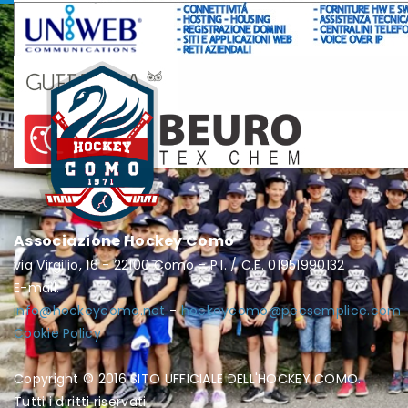
Associazione Hockey Como
via Virgilio, 16 - 22100 Como - P.I. / C.F. 01951990132
E-mail:
info@hockeycomo.net
-
hockeycomo@pecsemplice.com
Cookie Policy
Copyright © 2016 SITO UFFICIALE DELL'HOCKEY COMO.
Tutti i diritti riservati.