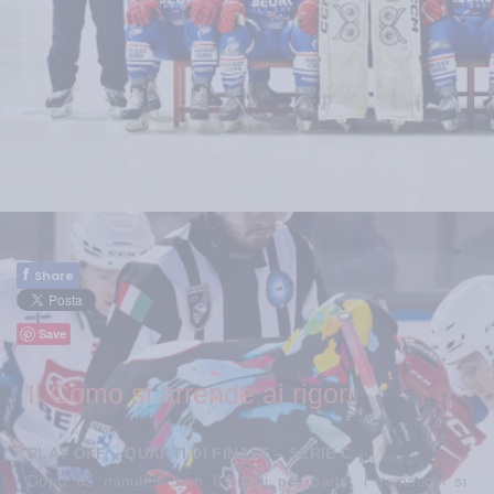
f
Share
Save
Il Como si arrende ai rigori
PLAY OFF – QUARTI DI FINALE – SERIE C
Dopo 65 minuti e ben 6 rigori per parte, i comaschi si