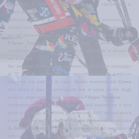
arrendono al forte Dobbiaco e chiudono il campionato ai
quarti di finale.
Bellissima partita a
Casate
con i lariani intenzionati a
vender cara la pelle, si capisce subito nel primo tempo che
per gli altoatesini non sarà facile scardinare la porta di un
Filippo Traversa
in splendida forma. Il primo periodo
equilibrato, giocato a viso aperto e divertente si chiude a
reti inviolate.
Nel secondo drittel sono i pusteresi a portarsi in vantaggio
al 3° minuto con Rehmann agevolato da un pasticcio
difensivo dei padroni di casa. Buona reazione del
Como
che sfiora il pari in contropiede ma si salva anche dagli
attacchi degli ospiti grazie al portiere
Filippo Traversa
.
Spettacolare terzo tempo, dove i lariani impongono il loro
gioco e mettono alle strette gli avversari. Al 5° minuto arriva
il pari con una bella azione di
Filippo Ambrosoli
finalizzata
da
Davide Gosetto
. Il
Como
si getta all'attacco cercando la
vittoria e sfiorando più volte il gol decisivo, anche il