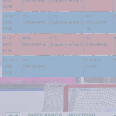
2026
CHIAVENNA
(Supplementari)
20:15
24-01-
HC
2 : 5
HC
2026
CHIAVENNA
(Supplementari)
PUSTERTAL
20:15
JN
31-01-
AHC
2 : 3
HC
2026
VINSCHGAU
(Supplementari)
CHIAVENNA
19:00
07-02-
HC
- : -
HOCKEY
2026
CHIAVENNA
COMO
20:15
[Back]
sponsored by: