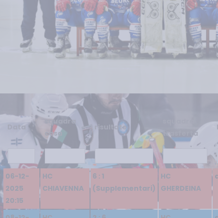
squadra
squadra
Data
risultato
casa
trasferta
06-12-
HC
6 : 1
HC
2025
CHIAVENNA
(Supplementari)
GHERDEINA
20:15
08-12-
HC
2 : 6
HC