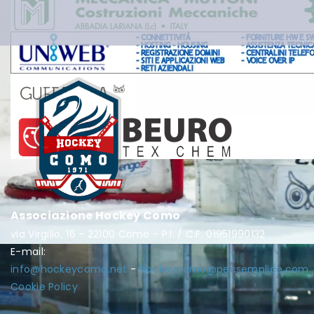
Associazione Hockey Como
via Virgilio, 16 - 22100 Como - P.I. / C.F. 01951990132
E-mail:
info@hockeycomo.net
-
hockeycomo@pecsemplice.com
Cookie Policy