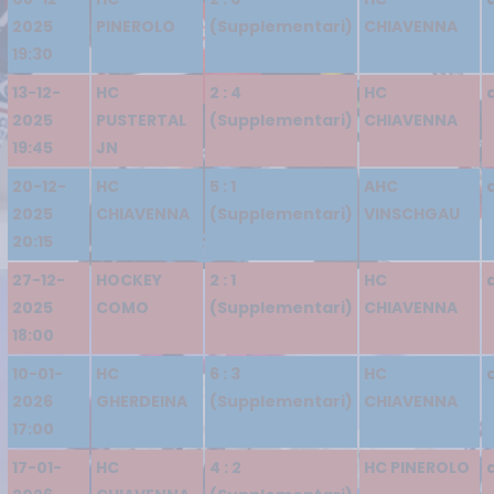
2025
PINEROLO
(Supplementari)
CHIAVENNA
19:30
13-12-
HC
2 : 4
HC
2025
PUSTERTAL
(Supplementari)
CHIAVENNA
19:45
JN
20-12-
HC
5 : 1
AHC
2025
CHIAVENNA
(Supplementari)
VINSCHGAU
20:15
27-12-
HOCKEY
2 : 1
HC
2025
COMO
(Supplementari)
CHIAVENNA
18:00
10-01-
HC
6 : 3
HC
2026
GHERDEINA
(Supplementari)
CHIAVENNA
17:00
17-01-
HC
4 : 2
HC PINEROLO