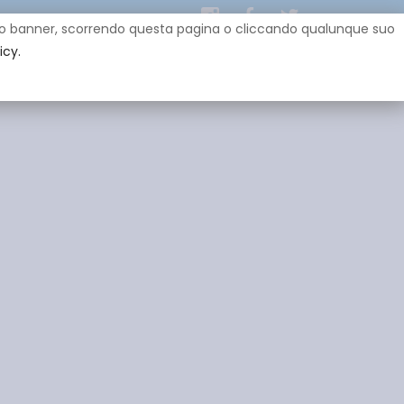
uesto banner, scorrendo questa pagina o cliccando qualunque suo
icy.
EY
SPONSOR
GADGET
CONTATTI