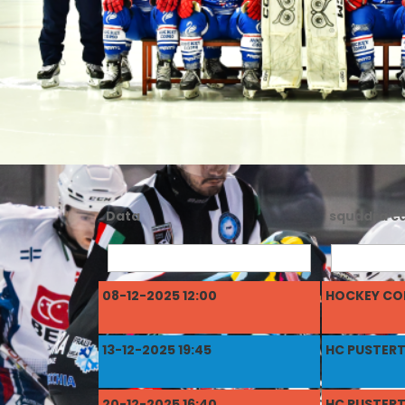
Data
squadra c
08-12-2025 12:00
HOCKEY C
13-12-2025 19:45
HC PUSTERT
20-12-2025 16:40
HC PUSTERT