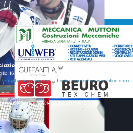
by:
ciazione Hockey Como
rgilio, 16 - 22100 Como - P.I. / C.F. 01951990132
l:
info@hockeycomo.net
-
hockeycomo@pecsemplice.com
 Policy
ight © 2016 SITO UFFICIALE DELL'HOCKEY COMO.
diritti riservati.