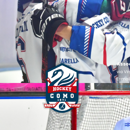
[Back]
sponsored 
Asso
via Vi
E-mai
Cookie
Copyr
Tutti i 