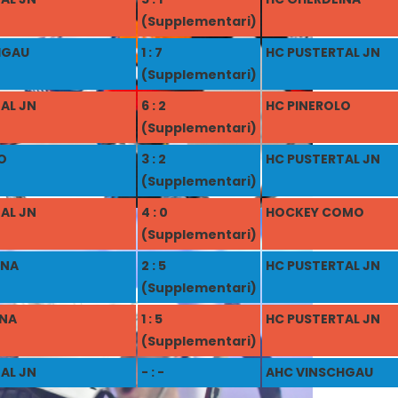
(Supplementari)
HGAU
1 : 7
HC PUSTERTAL JN
(Supplementari)
AL JN
6 : 2
HC PINEROLO
(Supplementari)
O
3 : 2
HC PUSTERTAL JN
(Supplementari)
AL JN
4 : 0
HOCKEY COMO
(Supplementari)
NNA
2 : 5
HC PUSTERTAL JN
(Supplementari)
INA
1 : 5
HC PUSTERTAL JN
(Supplementari)
AL JN
- : -
AHC VINSCHGAU