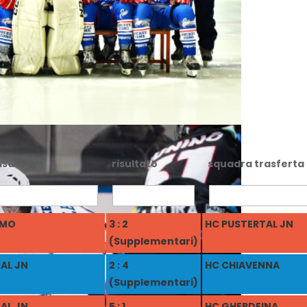
asa
risultato
squadra trasferta
OMO
3 : 2
HC PUSTERTAL JN
(Supplementari)
AL JN
2 : 4
HC CHIAVENNA
(Supplementari)
AL JN
5 : 1
HC GHERDEINA