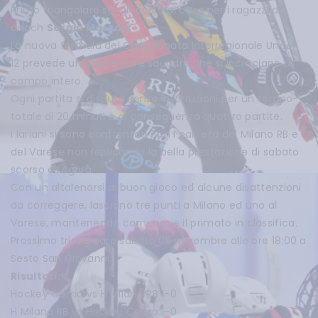
Primo triangolare sul ghiaccio di casa per i ragazzi di
coach
Sergio Marcati
.
La nuova formula del Campionato Interregionale Under
12 prevede un girone a tre squadre che si incrociano a
campo intero.
Ogni partita si disputa senza interruzioni per un tempo
totale di 20 minuti e di conseguenza quattro partite.
I lariani si sono confrontati con i pari età del Milano RB e
del Varese non replicando la bella prestazione di sabato
scorso all'Agorà.
Con un altalenarsi di buon gioco ed alcune disattenzioni
da correggere, lasciano tre punti a Milano ed uno al
Varese, mantenendo comunque il primato in classifica.
Prossimo triangolare sabato 05 novembre alle ore 18:00 a
Sesto San Giovanni.
Risultati:
Hockey Como vs H Milano RB 1-0
H Milano RB vs Hockey Como 1-0