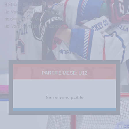
H Milano RB vs Hc Varese 1-0
Hc Varese vs H Milano RB 3-4
Hockey Como vs Hc Varese 1-1
Hc Varese vs Hockey Como 0-3
PARTITE MESE: U12
Non ci sono partite
sponsored by: