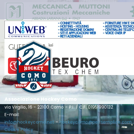
Associazione Hockey Como
via Virgilio, 16 - 22100 Como - P.I. / C.F. 01951990132
E-mail:
info@hockeycomo.net
-
hockeycomo@pecsemplice.com
Cookie Policy