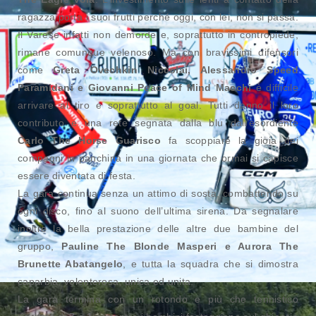
ragazza porta i suoi frutti perché oggi, con lei, non si passa.
Il Varese infatti non demorde e, soprattutto in contropiede,
rimane comunque velenoso. Ma con bravissimi difensori
come
Greta Ovechkin Niccolai, Alessandro Speed
Paramidani e Giovanni Peace of Mind Macchi
è difficile
arrivare al tiro e soprattutto al goal. Tutti danno il loro
contributo e una rete segnata dalla blu dall’esordiente
Carlo The Horse Guarisco
fa scoppiare la gioia dei
compagni in panchina in una giornata che ormai si capisce
essere diventata di festa.
La gara continua senza un attimo di sosta, combattendo su
ogni disco, fino al suono dell’ultima sirena. Da segnalare
inoltre la bella prestazione delle altre due bambine del
gruppo,
Pauline The Blonde Masperi e Aurora The
Brunette Abatangelo
, e tutta la squadra che si dimostra
caparbia, volenterosa, unica ed unita.
La gara termina con un rotondo e più che tennistico