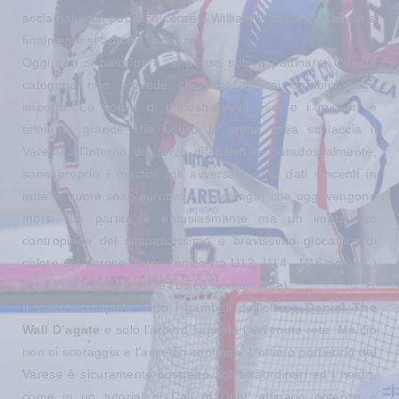
acclamato dal pubblico come il William Wallace di Casate e
finalmente si aprono le danze.
Oggi non si balla però: si pensa solo a pattinare. Questa
categoria non prevede classifica ma ai bambini poco
importa. La voglia di dimostrare di essere i migliori è
talmente grande che subito la prima linea schiaccia il
Varese all’interno del terzo difensivo e, paradossalmente,
sono proprio i mastini (gli avversari sono dati vincenti in
tutte le quote snai, eurobet e esselunga) che oggi vengono
morsi. La partita è entusiasmante ma un improvviso
contropiede del simpaticissimo e bravissimo giocatore di
colore del Varese (forse l’unico tra U12, U14 , U16 ed NHL)
segna un goal (questo è l’unico sicuramente).
Il disco scompare sotto i gambali dell’ottimo
Daniel The
Wall D’agate
e solo l’arbitro segnala l’avvenuta rete. Ma ciò
non ci scoraggia e l’assedio continua. L’ottimo portierino del
Varese è sicuramente costretto agli straordinari ed i nostri,
come in un tutorial di Call of Duty, affinano potenza e