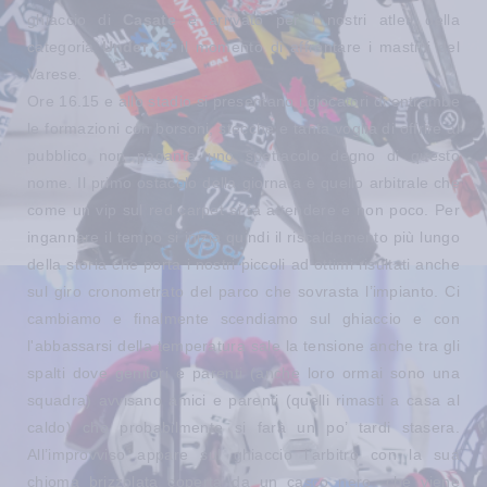
ghiaccio di
Casate
è arrivato per i nostri atleti della
categoria
Under 12
il momento di affrontare i mastini del
Varese.
Ore 16.15 e allo stadio si presentano i giocatori di entrambe
le formazioni con borsoni, stecche e tanta voglia di offrire al
pubblico non pagante uno spettacolo degno di questo
nome. Il primo ostacolo della giornata è quello arbitrale che
come un vip sul red carpet si fa attendere e non poco. Per
ingannare il tempo si inizia quindi il riscaldamento più lungo
della storia che porta i nostri piccoli ad ottimi risultati anche
sul giro cronometrato del parco che sovrasta l’impianto. Ci
cambiamo e finalmente scendiamo sul ghiaccio e con
l'abbassarsi della temperatura sale la tensione anche tra gli
spalti dove genitori e parenti (anche loro ormai sono una
squadra) avvisano amici e parenti (quelli rimasti a casa al
caldo) che probabilmente si farà un po’ tardi stasera.
All’improvviso appare sul ghiaccio l’arbitro con la sua
chioma brizzolata coperta da un casco nero, che viene