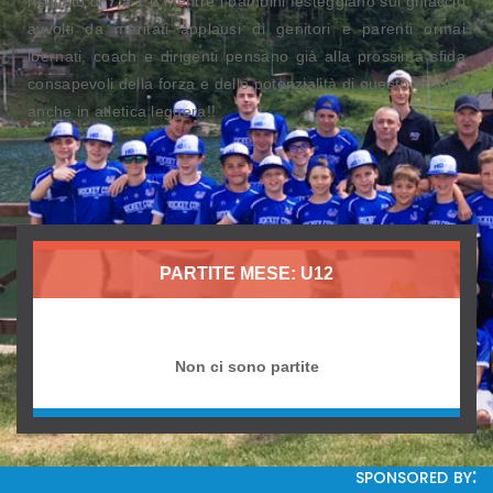
risultato di
7 a 1
e mentre i bambini festeggiano sul ghiaccio
avvolti da meritati applausi di genitori e parenti ormai
ibernati, coach e dirigenti pensano già alla prossima sfida
consapevoli della forza e delle potenzialità di questo gruppo
anche in atletica leggera!!
PARTITE MESE: U12
Non ci sono partite
sponsored by: