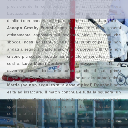
precisione dei tiri con il passare dei minuti. Il coach
Andrea
Lavazza
coadiuvato da
Davide Macchi
muove le sue linee
di alfieri con maestria ed il pareggio non tarda ad arrivare.
Jacopo Crosby Fusini
segna la prima rete dopo essersi
ottimamente appostato sul secondo palo. È il goal che
sbocca i nostri ed i tanti NOOOOO del pubblico per i tiri non
andati a segno si trasformano in un caloroso SI!!!. Ora non
ci sono più scuse: riscaldamento e tutorial sono terminati. E
così è:
Luca Messi Zordan
è in grande forma e salta gli
avversari come birilli effettuando anche il suo primo
passaggio al centro della carriera che un altrettanto ottimo
Mattia (se non segni torni a casa a piedi) Ronzoni
, non
esita ad insaccare. Il match continua e tutta la squadra, un
goal dopo l’altro, cresce, facendo buon gioco e hockey
spettacolo, mentre i genitori in tribuna si esaltano e
sembrano più bambini dei bambini in campo.
Arriva anche il secondo tempo ed in porta ora c’è
Chiara
The Eagle Vola
. L’investimento sulle lenti a contatto della