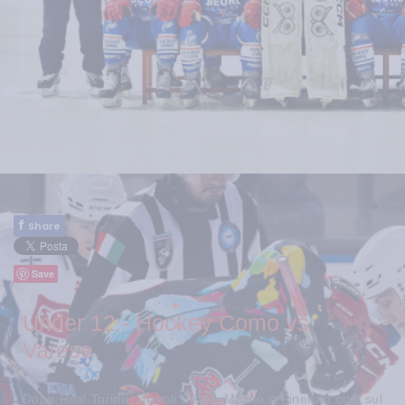
f
Share
Save
Under 12 - Hockey Como vs
Varese
Dopo Real Torino, Diavoli Sesto, Milano e Pinerolo oggi sul