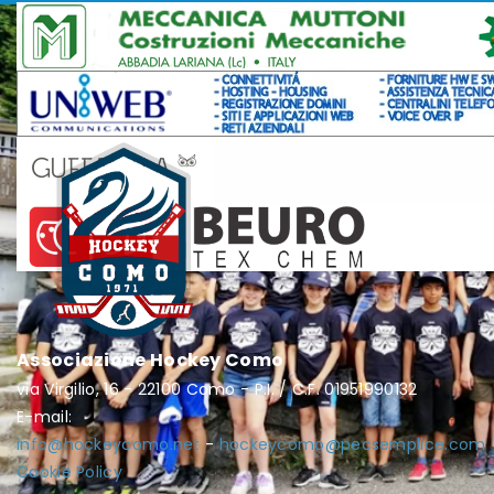
Associazione Hockey Como
via Virgilio, 16 - 22100 Como - P.I. / C.F. 01951990132
E-mail:
info@hockeycomo.net
-
hockeycomo@pecsemplice.com
Cookie Policy