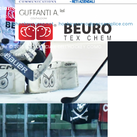
ciazione Hockey Como
rgilio, 16 - 22100 Como - P.I. / C.F. 01951990132
l:
info@hockeycomo.net
-
hockeycomo@pecsemplice.com
 Policy
ight © 2016 SITO UFFICIALE DELL'HOCKEY COMO.
diritti riservati.