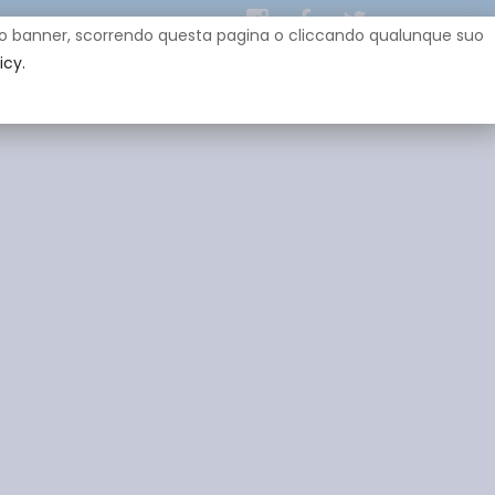
uesto banner, scorrendo questa pagina o cliccando qualunque suo
icy.
EY
SPONSOR
GADGET
CONTATTI