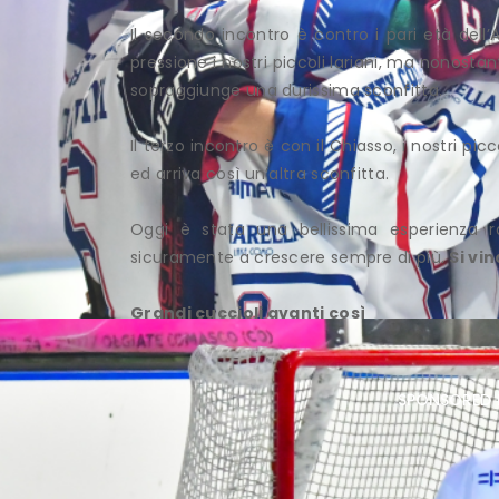
Il secondo incontro è contro i pari età del
pressione i nostri piccoli lariani, ma nonost
sopraggiunge una durissima sconfitta.
Il terzo incontro è con il Chiasso, i nostri p
ed arriva così un’altra sconfitta.
Oggi è stata una bellissima esperienza ra
sicuramente a crescere sempre di più.
Si vi
Grandi cuccioli avanti così
sponsored 