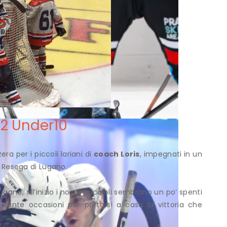
2 Under10
era per i piccoli lariani di
coach Loris
, impegnati in un
la Resega di Lugano.
ugano, all’inizio i nostri cuccioli sembrano un po’ spenti
n tante occasioni per portarsi a casa la vittoria che