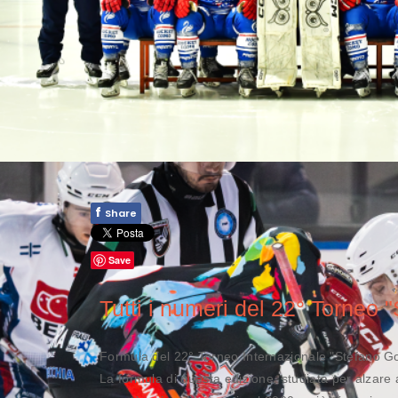
f
Share
Save
Tutti i numeri del 22° Torneo 
Formula del 22° Torneo Internazionale "Stefano Go
La formula di questa edizione, studiata per alzare 