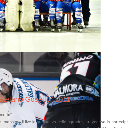
"Stefano Gosetto" 2011
setto":
al massimo il livello qualitativo delle squadre, prevedeva la parteci