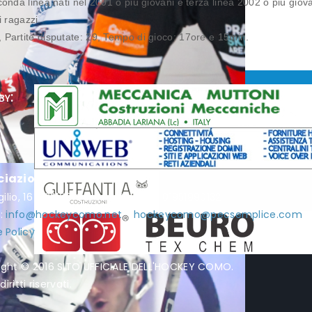
conda linea nati nel 2001 o più giovani e terza linea 2002 o più giova
 ragazzi.
, Partite disputate: 29, Tempo di gioco: 17ore e 15min.
by:
ciazione Hockey Como
rgilio, 16 - 22100 Como - P.I. / C.F. 01951990132
l:
info@hockeycomo.net
-
hockeycomo@pecsemplice.com
 Policy
ight © 2016 SITO UFFICIALE DELL'HOCKEY COMO.
diritti riservati.