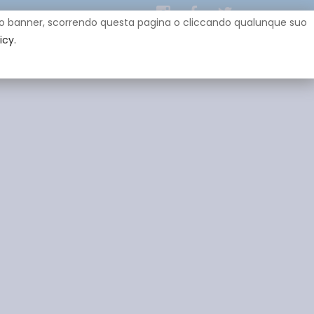
uesto banner, scorrendo questa pagina o cliccando qualunque suo
icy.
EY
SPONSOR
GADGET
CONTATTI