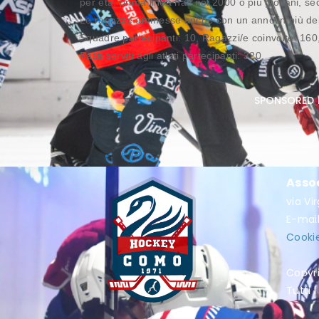
per età, prima linea nati nel 2000 o più giovani, se
Le ragazze ammesse anche con un anno in più dei
Squadre partecipanti: 10, Ragazzi/e coinvolte: 160
Pasti serviti agli atleti partecipanti: 320.
sponsored 
Asso
via Vi
E-mai
Cookie
Copyr
Tutti i 