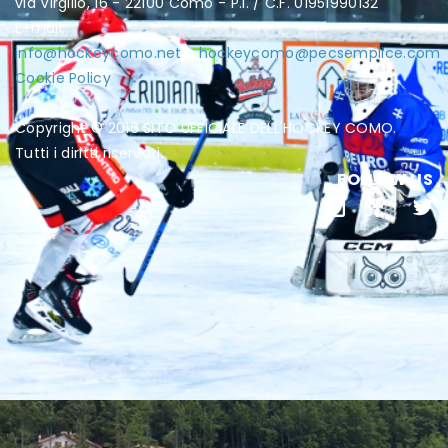
via Virgilio, 16 - 22100 Como - P.I. / C.F. 01951990132
E-mail:
info@hockeycomo.net
-
hockeycomo@pecsemplice.com
Cookie Policy
Copyright © 2016 SITO UFFICIALE DELL'HOCKEY COMO.
Tutti i diritti riservati.
FOLLOW US