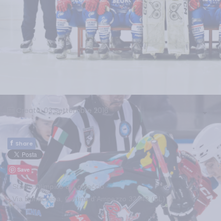
Creato: 03 Settembre 2016
f
Share
Save
Stadio Olimpico del ghiaccio
Via Bonacossa, Cortina d'Ampezzo 32043 (BL)