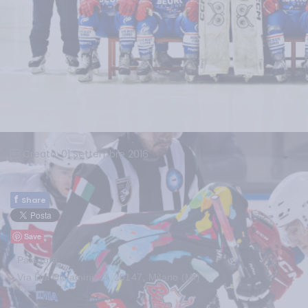
Creato: 01 Settembre 2016
f
Share
Save
Palagorà
Via Dei Ciclamini 23, 20147, Milano (MI)