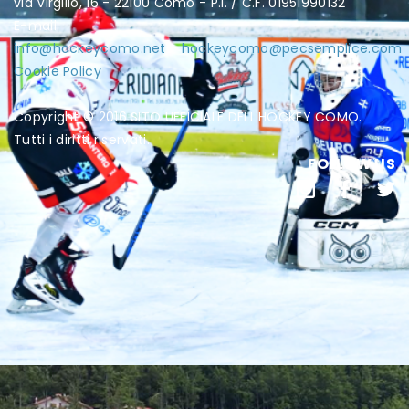
via Virgilio, 16 - 22100 Como - P.I. / C.F. 01951990132
E-mail:
info@hockeycomo.net
-
hockeycomo@pecsemplice.com
Cookie Policy
Copyright © 2016 SITO UFFICIALE DELL'HOCKEY COMO.
Tutti i diritti riservati.
FOLLOW US