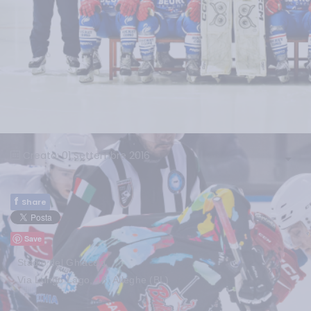
Creato: 01 Settembre 2016
f
Share
Save
Stadio del Ghiaccio
Via Lungo Lago, 18, Alleghe (BL)