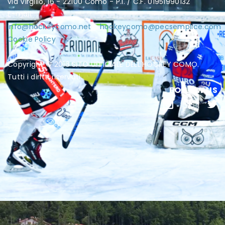
via Virgilio, 16 - 22100 Como - P.I. / C.F. 01951990132
E-mail:
info@hockeycomo.net
-
hockeycomo@pecsemplice.com
Cookie Policy
Copyright © 2016 SITO UFFICIALE DELL'HOCKEY COMO.
Tutti i diritti riservati.
FOLLOW US