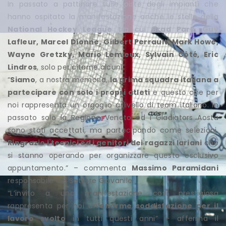
In passato a pattinare sulle piste degli impianti che
hanno ospitato la manifestazione anche le stelle della
National Hockey League
tra cui
Brad Park, Guy
Lafleur, Marcel Dionne, Gilbert Perrault, Mark Howe,
Wayne Gretzky, Mario Lemieux, Sylvain Côté, Eric
Lindros
, solo per citarne alcuni.
“
Siamo
, a nostra memoria,
la prima squadra italiana a
partecipare con solo i propri atleti
e questo che per
noi rappresenta un orgoglio a livello di team italiano. In
passato solo la Regione Veneto ed i Gladiators Aosta
sono stati accettati, ma partecipando come selezioni.
Ringrazio i tecnici ed i genitori dei ragazzi lariani
che
si stanno operando per organizzare questo esclusivo
appuntamento.” – commenta
Massimo Paramidani
responsabile del Settore Giovanile.
“L’invito a una manifestazione così prestigiosa
rappresenta per noi un’
enorme soddisfazione per il
lavoro svolto
in tutti questi anni” – afferma il