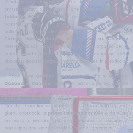
“Confermiamo la registrazione dell'
Hockey Como
al
prossimo viaggio in Canada che si terrà dal
13 al 23
febbraio 2020
.” Questa la conferma ricevuta nella
nostra casella di posta ufficiale e vidimata
dall’organizzazione del più importante ed esclusivo
Torneo Internazionale di Hockey su Ghiaccio
riservato ai soli ragazzi di 11 e 12 anni. Un orgoglio per la
nostra società ed i nostri atleti che prenderanno parte
alla prestigiosa rassegna (insieme a 3 atleti in prestito da
Varese).
Il
“Pee-Wee Quebec Tournament”
che si terrà nel
Quebec
, in
Canada
, vede ogni anno la partecipazione
di 2300 atleti, 120 squadre provenienti da 20 Paesi diversi
e più di 200.000 fans!
Questo straordinario evento, che si terrà nell’arco di 11
giorni, abbracciò la
prima edizione nel 1960
e da allora
ha vissuto sempre più una crescita in termini di
partecipazione, accrescendone anche il prestigio.