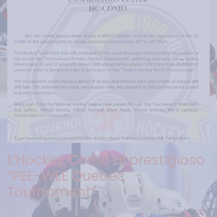
L’Hockey Como al prestigioso
“PEE-WEE Quebec
Tournament”