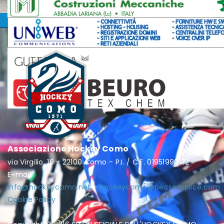
Associazione Hockey Como
via Virgilio, 16 - 22100 Como - P.I. / C.F. 01951990132
E-mail:
info@hockeycomo.net
-
hockeycomo@pecsemplice.com
Cookie Policy