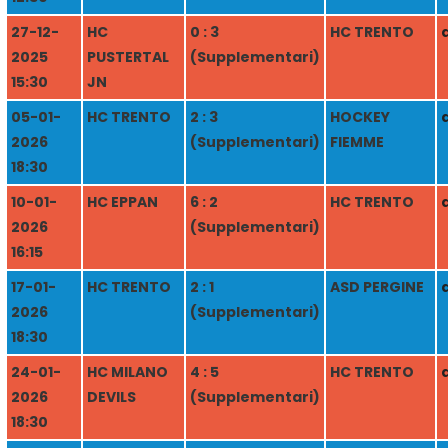
27-12-
HC
0 : 3
HC TRENTO
2025
PUSTERTAL
(Supplementari)
15:30
JN
05-01-
HC TRENTO
2 : 3
HOCKEY
2026
(Supplementari)
FIEMME
18:30
10-01-
HC EPPAN
6 : 2
HC TRENTO
2026
(Supplementari)
16:15
17-01-
HC TRENTO
2 : 1
ASD PERGINE
2026
(Supplementari)
18:30
24-01-
HC MILANO
4 : 5
HC TRENTO
2026
DEVILS
(Supplementari)
18:30