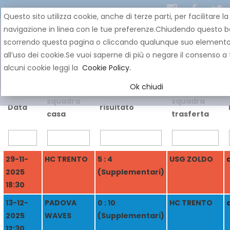
Questo sito utilizza cookie, anche di terze parti, per facilitare la
navigazione in linea con le tue preferenze.Chiudendo questo b
scorrendo questa pagina o cliccando qualunque suo element
all’uso dei cookie.Se vuoi saperne di più o negare il consenso a 
alcuni cookie leggi la
Cookie Policy.
Ok chiudi
squadra
squadra
Data
risultato
casa
trasferta
29-11-
HC TRENTO
5 : 4
USG ZOLDO
2025
(Supplementari)
18:30
13-12-
PADOVA
0 : 10
HC TRENTO
2025
WAVES
(Supplementari)
12:30