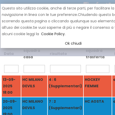
Questo sito utilizza cookie, anche di terze parti, per facilitare la
navigazione in linea con le tue preferenze.Chiudendo questo b
scorrendo questa pagina o cliccando qualunque suo element
all’uso dei cookie.Se vuoi saperne di più o negare il consenso a 
alcuni cookie leggi la
Cookie Policy.
Ok chiudi
squadra
squadra
Data
risultato
casa
trasferta
13-09-
HC MILANO
4 : 6
HOCKEY
2025
DEVILS
(Supplementari)
FIEMME
18:00
20-09-
HC MILANO
7 : 2
HC AOSTA
2025
DEVILS
(Supplementari)
19:00