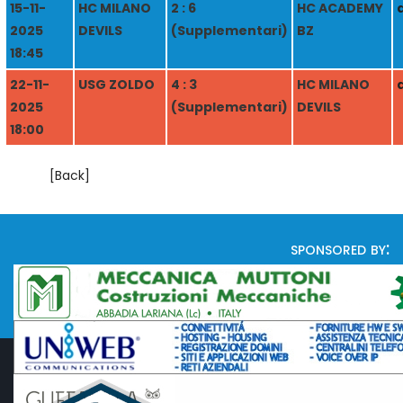
15-11-
HC MILANO
2 : 6
HC ACADEMY
2025
DEVILS
(Supplementari)
BZ
18:45
22-11-
USG ZOLDO
4 : 3
HC MILANO
2025
(Supplementari)
DEVILS
18:00
[Back]
sponsored by: