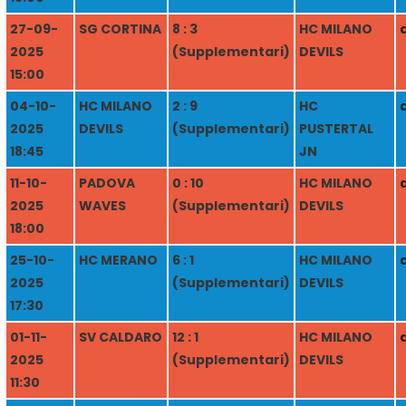
27-09-
SG CORTINA
8 : 3
HC MILANO
2025
(Supplementari)
DEVILS
15:00
04-10-
HC MILANO
2 : 9
HC
2025
DEVILS
(Supplementari)
PUSTERTAL
18:45
JN
11-10-
PADOVA
0 : 10
HC MILANO
2025
WAVES
(Supplementari)
DEVILS
18:00
25-10-
HC MERANO
6 : 1
HC MILANO
2025
(Supplementari)
DEVILS
17:30
01-11-
SV CALDARO
12 : 1
HC MILANO
2025
(Supplementari)
DEVILS
11:30