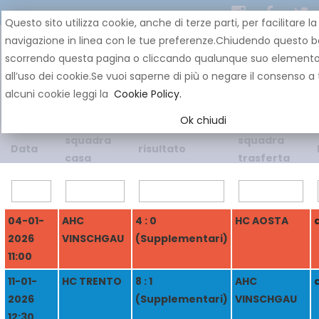
Questo sito utilizza cookie, anche di terze parti, per facilitare la
navigazione in linea con le tue preferenze.Chiudendo questo b
scorrendo questa pagina o cliccando qualunque suo element
all’uso dei cookie.Se vuoi saperne di più o negare il consenso a 
alcuni cookie leggi la
Cookie Policy.
Ok chiudi
squadra
squadra
Data
risultato
casa
trasferta
04-01-
AHC
4 : 0
HC AOSTA
2026
VINSCHGAU
(Supplementari)
11:00
11-01-
HC TRENTO
8 : 1
AHC
2026
(Supplementari)
VINSCHGAU
12:30