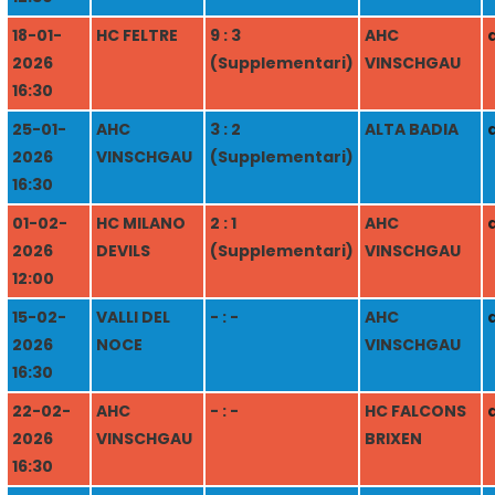
18-01-
HC FELTRE
9 : 3
AHC
2026
(Supplementari)
VINSCHGAU
16:30
25-01-
AHC
3 : 2
ALTA BADIA
2026
VINSCHGAU
(Supplementari)
16:30
01-02-
HC MILANO
2 : 1
AHC
2026
DEVILS
(Supplementari)
VINSCHGAU
12:00
15-02-
VALLI DEL
- : -
AHC
2026
NOCE
VINSCHGAU
16:30
22-02-
AHC
- : -
HC FALCONS
2026
VINSCHGAU
BRIXEN
16:30