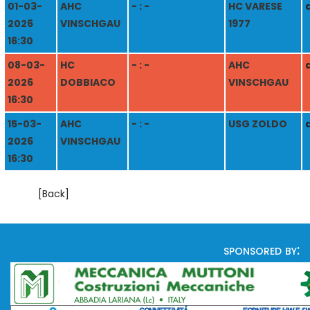
01-03-
AHC
- : -
HC VARESE
2026
VINSCHGAU
1977
16:30
08-03-
HC
- : -
AHC
2026
DOBBIACO
VINSCHGAU
16:30
15-03-
AHC
- : -
USG ZOLDO
2026
VINSCHGAU
16:30
[Back]
sponsored by: